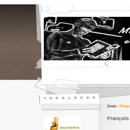
Úvod
»
Franço
François 