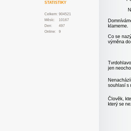
STATISTIKY
N
Celkem:
904521
Měsíc:
10167
Domníváme-
klameme.
Den:
497
Online:
9
Co se nazý
výměna dob
Tvrdohlavo
jen neocho
Nenachází
souhlasí s 
Člověk, kt
který se n