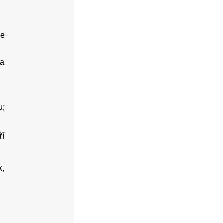
se
 a
u;
ří
k,