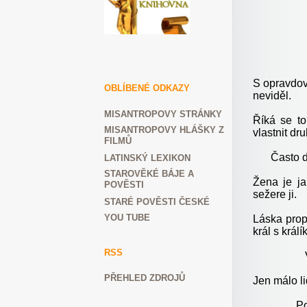
S opravdovo
OBLÍBENÉ ODKAZY
neviděl.
MISANTROPOVY STRÁNKY
Říká se to
MISANTROPOVY HLÁŠKY Z
vlastnit dr
FILMŮ
Často d
LATINSKÝ LEXIKON
STAROVĚKÉ BÁJE A
Žena je ja
POVĚSTI
sežere ji.
STARÉ POVĚSTI ČESKÉ
YOU TUBE
Láska prop
král s králí
RSS
PŘEHLED ZDROJŮ
Jen málo li
Po