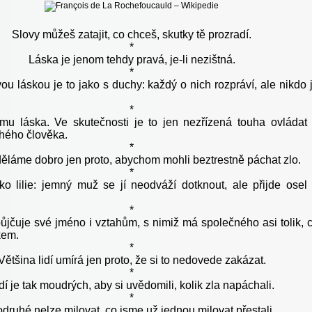
Slovy můžeš zatajit, co chceš, skutky tě prozradí.
*
Láska je jenom tehdy pravá, je-li nezištná.
*
u láskou je to jako s duchy: každý o nich rozpráví, ale nikdo 
*
mu láska. Ve skutečnosti je to jen nezřízená touha ovládat
uhého člověka.
*
ěláme dobro jen proto, abychom mohli beztrestně páchat zlo.
*
ko lilie: jemný muž se jí neodváží dotknout, ale přijde osel
*
ůjčuje své jméno i vztahům, s nimiž má společného asi tolik, 
kem.
*
Většina lidí umírá jen proto, že si to nedovede zakázat.
*
dí je tak moudrých, aby si uvědomili, kolik zla napáchali.
*
druhé nelze milovat, co jsme už jednou milovat přestali.