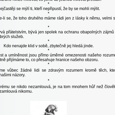
*
ejčastěji se mýlí ti, kteří nepřipustí, že by se mohli mýlit.
*
li se, že toho druhého máme rádi jen z lásky k němu, velmi 
*
vá přátelstvím, bývá jen spolek na ochranu obapolných zájmů
rých služeb.
*
Kdo nenajde klid v sobě, zbytečně jej hledá jinde.
*
st a umíněnost jsou přímo úměrné omezenosti našeho rozum
tně přijímáme to, co přesahuje hranice našeho obzoru.
*
me vůbec žádné lidi se zdravým rozumem kromě těch, kte
našimi názory.
*
erému se nikdo nezamlouvá, je na tom mnohem hůř než člově
ezamlouvá nikomu.