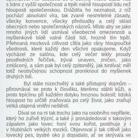
s lidmi z vyšší společnosti a trpěl méně hloupostí lidu než
hloupostí společenskou. Dráždila ho neznalost, z níž
pochází absolutní víra, tak zvané nesmrtelné zásady,
všecky konvence, všecky předsudky a celý sklad
obecných nebo společenských názorů. Místo aby se jako
mnoho jiných lidí usmíval všeobecné omezenosti a
myšlenkové bídě valné části lidí, hrozně tím trpěl.
Přehnaná mozková citlivost cítila jako rány hloupoučké
všednosti, které každý den všichni opakujeme. Když
vycházel ze salónu, kde celý večer tekly proudy
prostředních řečiček, býval unaven, zničen, jako
zmlácený, a sám pak byl celý zpitomělý, jak tvrdíval; měl
totiž neobyčejnou schopnost proniknout do myšlenek
druhých lidí.
Byl stále rozechvělý a také přístupný dojmům –
přirovnával se proto k člověku, kterému stáhli kůži, a
proto trpícímu při každém dotyku hroznou bolestí; lidská
hloupost ho určitě zraňovala po celý život, jako zraňují
velká utajená vnitřní neštěstí.
Díval se na ni tak trochu jako na osobního nepřítele,
který ho zuřivě trýzní, a také ji pronásledoval s takovým
zápalem jako lovec honí svou kořist, postihuje ji i
v hlubinách velkých mozků. Objevoval ji tak citlivě jako
lovecký pes, bystré oko ji dopadalo, ať se skrývala ve