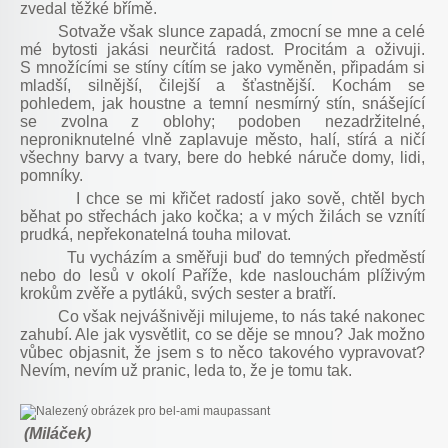
zvedal těžké břímě.
Sotvaže však slunce zapadá, zmocní se mne a celé
mé bytosti jakási neurčitá radost. Procitám a oživuji.
S množícími se stíny cítím se jako vyměněn, připadám si
mladší, silnější, čilejší a šťastnější. Kochám se
pohledem, jak houstne a temní nesmírný stín, snášející
se zvolna z oblohy; podoben nezadržitelné,
neproniknutelné vlně zaplavuje město, halí, stírá a ničí
všechny barvy a tvary, bere do hebké náruče domy, lidi,
pomníky.
I chce se mi křičet radostí jako sově, chtěl bych
běhat po střechách jako kočka; a v mých žilách se vznítí
prudká, nepřekonatelná touha milovat.
Tu vycházím a směřuji buď do temných předměstí
nebo do lesů v okolí Paříže, kde naslouchám plíživým
krokům zvěře a pytláků, svých sester a bratří.
Co však nejvášnivěji milujeme, to nás také nakonec
zahubí. Ale jak vysvětlit, co se děje se mnou? Jak možno
vůbec objasnit, že jsem s to něco takového vypravovat?
Nevím, nevím už pranic, leda to, že je tomu tak.
(Miláček)