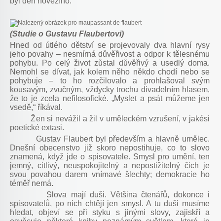
byl den hovězího.
(Studie o Gustavu Flaubertovi)
Hned od útlého dětství se projevovaly dva hlavní rysy
jeho povahy – nesmírná důvěřivost a odpor k tělesnému
pohybu. Po celý život zůstal důvěřivý a usedlý doma.
Nemohl se dívat, jak kolem něho někdo chodí nebo se
pohybuje – to ho rozčilovalo a prohlašoval svým
kousavým, zvučným, vždycky trochu divadelním hlasem,
že to je zcela nefilosofické. „Myslet a psát můžeme jen
vsedě,“ říkával.
Žen si nevážil a žil v uměleckém vzrušení, v jakési
poetické extasi.
Gustav Flaubert byl především a hlavně umělec.
Dnešní obecenstvo již skoro nepostihuje, co to slovo
znamená, když jde o spisovatele. Smysl pro umění, ten
jemný, citlivý, neuspokojitelný a nepostižitelný čich je
svou povahou darem vnímavé šlechty; demokracie ho
téměř nemá.
Slova mají duši. Většina čtenářů, dokonce i
spisovatelů, po nich chtějí jen smysl. A tu duši musíme
hledat, objeví se při styku s jinými slovy, zajiskří a