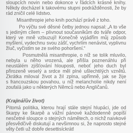
sloupcích novin nebo dokonce v řádcích krásné knihy.
Někdy docházel k takovému stupni podrážděnosti, že by
rád zničil celé lidstvo.
Misanthropie jeho knih pochází právě z toho.
Po výčtu své děsné četby jednou napsal: „A to vše
s jediným cílem – plivnout současníkům do tváře odpor,
který ve mně vzbuzují! Konečně vyjádřím můj způsob
myšlení, vydechnu svou zášť, vychrlím nenávist, vyplivnu
žluč, vyčistím se ze svého pohoršení.“
Posmutnělá misanthropie, o níž se tolik mluvilo,
nebyla u něho vrozená, ale přišla poznenáhlu při
neustálém zjišťování hlouposti, neboť jeho duch byl
přirozeně veselý a srdce měl plné ušlechtilých vznětů.
Zkrátka miloval život a žil zplna, upřímně, jak se žije
s francouzskou povahou, u níž melancholie nikdy není
zoufalá jako u některých Němců nebo Angličanů.
(Krajinářův život)
Pitomá politika, kterou hrají stále stejní hlupáci, jde od
škarpy ke škarpě a vážní pánové každodenně popíší
nesčetné sloupce o stejných námětech, o nichž naivkové
přesvědčivě diskutují a nevšimnou si, že naprosto stejné
věty četli už dobře desettisíckrát!