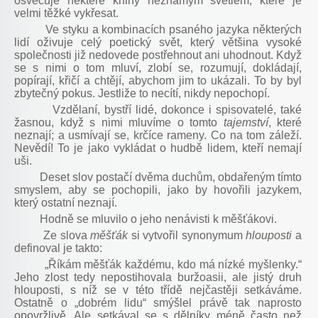
osvěcuje některé knihy neznámým světlem, které je
velmi těžké vykřesat.
Ve styku a kombinacích psaného jazyka některých
lidí oživuje celý poetický svět, který většina vysoké
společnosti již nedovede postřehnout ani uhodnout. Když
se s nimi o tom mluví, zlobí se, rozumují, dokládají,
popírají, křičí a chtějí, abychom jim to ukázali. To by byl
zbytečný pokus. Jestliže to necítí, nikdy nepochopí.
Vzdělaní, bystří lidé, dokonce i spisovatelé, také
žasnou, když s nimi mluvíme o tomto
tajemství
, které
neznají; a usmívají se, krčíce rameny. Co na tom záleží.
Nevědí! To je jako vykládat o hudbě lidem, kteří nemají
uši.
Deset slov postačí dvěma duchům, obdařeným tímto
smyslem, aby se pochopili, jako by hovořili jazykem,
který ostatní neznají.
Hodně se mluvilo o jeho nenávisti k měšťákovi.
Ze slova
měšťák
si vytvořil synonymum
hlouposti
a
definoval je takto:
„Říkám měšťák každému, kdo má nízké myšlenky.“
Jeho zlost tedy nepostihovala buržoasii, ale jistý druh
hlouposti, s níž se v této třídě nejčastěji setkáváme.
Ostatně o „dobrém lidu“ smýšlel právě tak naprosto
opovržlivě. Ale setkával se s dělníky méně často než