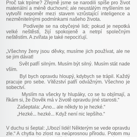
Proč tak trpíme? Zřejmě jsme se narodili spíše pro život
materiální a méně duchovní; ale neustálým myšlením se
vytvořil nepoměr mezi stavem vzrůstající inteligence a
nezměnitelnými podmínkami našeho života.
Podívejte se na obyčejné lidi; pokud je nepotká
velké neštěstí, žijí spokojeně a netrpí společným
neštěstím. A zvířata je také nepociťují.
„Všechny ženy jsou děvky, musíme jich používat, ale ne
se jim dávat!
Svět patří silným. Musím být silný. Musím stát nade
vším.
Byl bych opravdu hloupý, kdybych se trápil. Každý
pracuje pro sebe. Vítězství patří odvážným. Všechno je
sobectví.
Myslím na všecky ty hlupáky, co se tu objímají, a
říkám si, že člověk má v životě opravdu jiné starosti.“
Zašeptala: „Ano... ale někdy to je hezké.“
„Hezké... hezké... Když není nic lepšího.“
V duchu si šeptal: „Ubozí lidé! Některým se vede opravdu
zle.“ A chytla ho zlost na neúprosnou přírodu. Potom mu