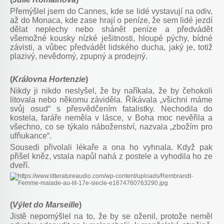
Přemýšlel jsem do Cannes, kde se lidé vystavují na odiv,
až do Monaca, kde zase hrají o peníze, že sem lidé jezdí
dělat neplechy nebo shánět peníze a předvádět
všemožné kousky nízké ješitnosti, hloupé pýchy, bídné
závisti, a vůbec předvádět lidského ducha, jaký je, totiž
plazivý, nevědomý, zpupný a prodejný.
(
Královna Hortenzie
)
Nikdy ji nikdo neslyšel, že by naříkala, že by čehokoli
litovala nebo někomu záviděla. Říkávala „všichni máme
svůj osud“ s přesvědčením fatalistky. Nechodila do
kostela, faráře neměla v lásce, v Boha moc nevěřila a
všechno, co se týkalo náboženství, nazvala „zbožím pro
ufňukance“.
Sousedi přivolali lékaře a ona ho vyhnala. Když pak
přišel kněz, vstala napůl nahá z postele a vyhodila ho ze
dveří.
(
Výlet do Marseille
)
Jistě nepomýšlel na to, že by se oženil, protože neměl