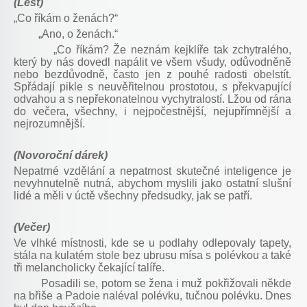
(Lest)
„Co říkám o ženách?“
„Ano, o ženách.“
„Co říkám? Že neznám kejklíře tak zchytralého,
který by nás dovedl napálit ve všem všudy, odůvodněně
nebo bezdůvodně, často jen z pouhé radosti obelstít.
Spřádají pikle s neuvěřitelnou prostotou, s překvapující
odvahou a s nepřekonatelnou vychytralostí. Lžou od rána
do večera, všechny, i nejpočestnější, nejupřímnější a
nejrozumnější.
(Novoroční dárek)
Nepatrné vzdělání a nepatrnost skutečné inteligence je
nevyhnutelně nutná, abychom myslili jako ostatní slušní
lidé a měli v úctě všechny předsudky, jak se patří.
(Večer)
Ve vlhké místnosti, kde se u podlahy odlepovaly tapety,
stála na kulatém stole bez ubrusu mísa s polévkou a také
tři melancholicky čekající talíře.
Posadili se, potom se žena i muž pokřižovali někde
na břiše a Padoie naléval polévku, tučnou polévku. Dnes