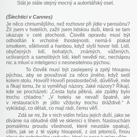
Stát je stále stejný mocný a autoritářský osel.
(Šlechtici v Cannes)
Je něco chmurnějšího, než rozhovor při jídle v pensiónu?
Žil jsem v hotelích, zažil jsem lidskou duši, která se tam
ukazuje v celé plochosti. Člověk opravdu musí být
odhodlán k vrcholné lhostejnosti, nemá-li plakat
smutkem, ošklivostí a hanbou, když slyší hovor lidí. Lidí,
obyčejných lidí, bohatých, známých, vážených,
uctívaných a samolibých lidí, kteří nevědí nic, nechápou
nic a mluví o inteligenci s nesnesitelnou pýchou.
To člověk musí být zaslepený a zpitý hloupou
pýchou, aby se považoval za něco jiného, když sedí
kolem stolu. Hovoří! Hovoří prostosrdečně, důvěřivě, mile
a říkají tomu, že si vyměňují názory. Jaké názory? Říkají,
kde se procházeli: „Cesta byla pěkná, ale zpátky bylo
trochu chladno.“ „V hotelu se nevaří špatně, ale
v restauracích je jídlo vždycky trochu dráždivé.“ A
vykládají, co dělali, co mají rádi, čemu věří.
Zdá se mi, že v nich vidím hrůzu jejich duší, jako se
díváme na obludné dítě ve sklenici s lihem. Naslouchám
pomalému proudu všedností, které neustále opakují,
cítím, jak se z té sýpky hloupostí, z úst pitomců, řinou