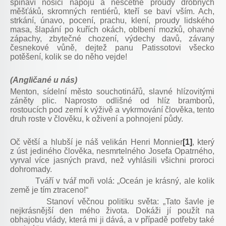
špinaví nosiči nápojů a nesčetné proudy drobných
měšťáků, skromných rentiérů, kteří se baví vším. Ach,
strkání, únavo, pocení, prachu, klení, proudy lidského
masa, šlapání po kuřích okách, oblbení mozků, ohavné
zápachy, zbytečné chození, výdechy davů, závany
česnekové vůně, dejtež panu Patissotovi všecko
potěšení, kolik se do něho vejde!
(Angličané u nás)
Menton, sídelní město souchotinářů, slavné hlízovitými
záněty plic. Naprosto odlišné od hlíz bramborů,
rostoucích pod zemí k výživě a vykrmování člověka, tento
druh roste v člověku, k oživení a pohnojení půdy.
Oč větší a hlubší je náš velikán Henri Monnier
[1]
, který
z úst jediného člověka, nesmrtelného Josefa Opatrného,
vyrval více jasných pravd, než vyhlásili všichni proroci
dohromady.
Tváří v tvář moři volá: „Oceán je krásný, ale kolik
země je tím ztraceno!“
Stanoví věčnou politiku světa: „Tato šavle je
nejkrásnější den mého života. Dokáži jí použít na
obhajobu vlády, která mi ji dává, a v případě potřeby také