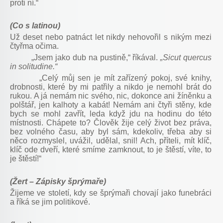
proti ní.“
(Co s latinou)
Už deset nebo patnáct let nikdy nehovořil s nikým mezi
čtyřma očima.
„Jsem jako dub na pustině,“ říkával.
„Sicut quercus
in solitudine.“
„Celý můj sen je mít zařízený pokoj, své knihy,
drobnosti, které by mi patřily a nikdo je nemohl brát do
rukou. A já nemám nic svého, nic, dokonce ani žíněnku a
polštář, jen kalhoty a kabát! Nemám ani čtyři stěny, kde
bych se mohl zavřít, leda když jdu na hodinu do této
místnosti. Chápete to? Člověk žije celý život bez práva,
bez volného času, aby byl sám, kdekoliv, třeba aby si
něco rozmyslel, uvážil, udělal, snil! Ach, příteli, mít klíč,
klíč ode dveří, které smíme zamknout, to je štěstí, víte, to
je štěstí!“
(Žert – Zápisky šprýmaře)
Žijeme ve století, kdy se šprýmaři chovají jako funebráci
a říká se jim politikové.