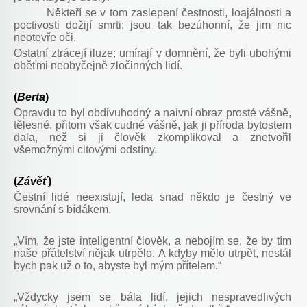
Někteří se v tom zaslepení čestnosti, loajálnosti a
poctivosti dožijí smrti; jsou tak bezúhonní, že jim nic
neotevře oči.
Ostatní ztrácejí iluze; umírají v domnění, že byli ubohými
oběťmi neobyčejně zločinných lidí.
(
Berta
)
Opravdu to byl obdivuhodný a naivní obraz prosté vášně,
tělesné, přitom však cudné vášně, jak ji příroda bytostem
dala, než si ji člověk zkomplikoval a znetvořil
všemožnými citovými odstíny.
(
Závěť
)
Čestní lidé neexistují, leda snad někdo je čestný ve
srovnání s bídákem.
„Vím, že jste inteligentní člověk, a nebojím se, že by tím
naše přátelství nějak utrpělo. A kdyby mělo utrpět, nestál
bych pak už o to, abyste byl mým přítelem.“
„Vždycky jsem se bála lidí, jejich nespravedlivých