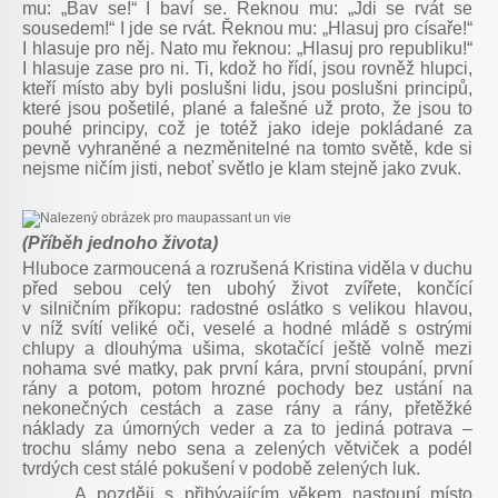
mu: „Bav se!“ I baví se. Řeknou mu: „Jdi se rvát se
sousedem!“ I jde se rvát. Řeknou mu: „Hlasuj pro císaře!“
I hlasuje pro něj. Nato mu řeknou: „Hlasuj pro republiku!“
I hlasuje zase pro ni. Ti, kdož ho řídí, jsou rovněž hlupci,
kteří místo aby byli poslušni lidu, jsou poslušni principů,
které jsou pošetilé, plané a falešné už proto, že jsou to
pouhé principy, což je totéž jako ideje pokládané za
pevně vyhraněné a nezměnitelné na tomto světě, kde si
nejsme ničím jisti, neboť světlo je klam stejně jako zvuk.
(Příběh jednoho života)
Hluboce zarmoucená a rozrušená Kristina viděla v duchu
před sebou celý ten ubohý život zvířete, končící
v silničním příkopu: radostné oslátko s velikou hlavou,
v níž svítí veliké oči, veselé a hodné mládě s ostrými
chlupy a dlouhýma ušima, skotačící ještě volně mezi
nohama své matky, pak první kára, první stoupání, první
rány a potom, potom hrozné pochody bez ustání na
nekonečných cestách a zase rány a rány, přetěžké
náklady za úmorných veder a za to jediná potrava –
trochu slámy nebo sena a zelených větviček a podél
tvrdých cest stálé pokušení v podobě zelených luk.
A později s přibývajícím věkem nastoupí místo