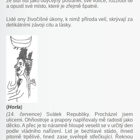
že šidí lidi jako obyčejný poslanec své voliče, rozzlobí se
a opustí své místo, které je zřejmě špatné.
Lidé ony živočišné úkony, k nimž příroda velí, skrývají za
delikátními závoji citu a lásky.
(
Horla
)
(14. července)
Svátek Republiky. Procházel jsem
ulicemi. Ohňostroje a prapory naplňovaly mě radostí jako
děcko. A přec je to náramně hloupé veselit se v určitý den
podle vládního nařízení. Lid je bezhlavé stádo, ihned
pitomě trpělivé, hned zase sveřepě střečkující. Řeknou