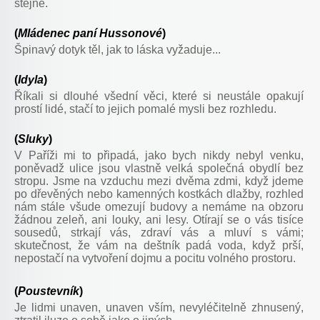
stejné.
(
Mládenec paní Hussonové
)
Špinavý dotyk těl, jak to láska vyžaduje...
(
Idyla
)
Říkali si dlouhé všední věci, které si neustále opakují
prostí lidé, stačí to jejich pomalé mysli bez rozhledu.
(
Sluky
)
V Paříži mi to připadá, jako bych nikdy nebyl venku,
poněvadž ulice jsou vlastně velká společná obydlí bez
stropu. Jsme na vzduchu mezi dvěma zdmi, když jdeme
po dřevěných nebo kamenných kostkách dlažby, rozhled
nám stále všude omezují budovy a nemáme na obzoru
žádnou zeleň, ani louky, ani lesy. Otírají se o vás tisíce
sousedů, strkají vás, zdraví vás a mluví s vámi;
skutečnost, že vám na deštník padá voda, když prší,
nepostačí na vytvoření dojmu a pocitu volného prostoru.
(
Poustevník
)
Je lidmi unaven, unaven vším, nevyléčitelně zhnusený,