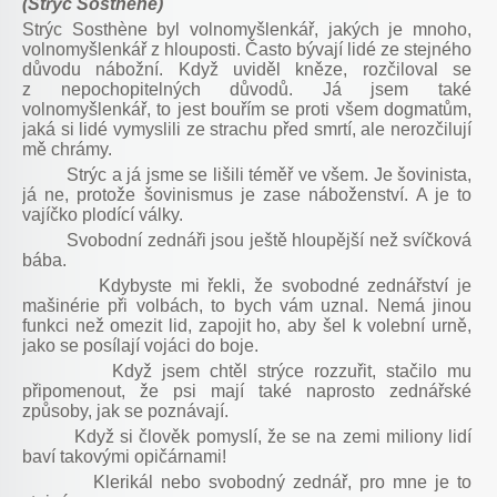
(Strýc Sosthène)
Strýc Sosthène byl volnomyšlenkář, jakých je mnoho,
volnomyšlenkář z hlouposti. Často bývají lidé ze stejného
důvodu nábožní. Když uviděl kněze, rozčiloval se
z nepochopitelných důvodů. Já jsem také
volnomyšlenkář, to jest bouřím se proti všem dogmatům,
jaká si lidé vymyslili ze strachu před smrtí, ale nerozčilují
mě chrámy.
Strýc a já jsme se lišili téměř ve všem. Je šovinista,
já ne, protože šovinismus je zase náboženství. A je to
vajíčko plodící války.
Svobodní zednáři jsou ještě hloupější než svíčková
bába.
Kdybyste mi řekli, že svobodné zednářství je
mašinérie při volbách, to bych vám uznal. Nemá jinou
funkci než omezit lid, zapojit ho, aby šel k volební urně,
jako se posílají vojáci do boje.
Když jsem chtěl strýce rozzuřit, stačilo mu
připomenout, že psi mají také naprosto zednářské
způsoby, jak se poznávají.
Když si člověk pomyslí, že se na zemi miliony lidí
baví takovými opičárnami!
Klerikál nebo svobodný zednář, pro mne je to