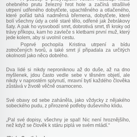
ohebného prutu železný hrot hole a začíná strašlivé
utrpení udřeného dobytčete, upachtěného a otlačeného,
které pořád tahá nadměrná břemena, dobytčete, které
bolí všechny údy a celé staré tělo, odřené jak žebrákovy
šaty. A pak ho vysvobodí smrt, dobrotivá smrt, tři kroky od
trávy příkopu, kam ho zavleče s kletbami první muž, který
jede kolem, aby si uvolnil cestu.
Poprvé pochopila Kristina utrpení a bídu
zotročených tvorů, a také smrt jí připadala za určitých
okolností jako něco dobrého.
Dva lidé si nikdy neproniknou až do duše, až na dno
myšlenek, jdou často vedle sebe v těsném objetí, ale
nikdy v naprostém splynutí, mravní bytí každého člověka
zůstává v životě věčně osamoceno.
Své obavy od sebe zaháněla, jako vždycky z nějakého
sobeckého pudu, z přirozené potřeby duševního klidu.
„Pal své dopisy, všechny je spal! Nic není hroznějšího,
než když se člověk k stáru piplá ve svém mládí.“