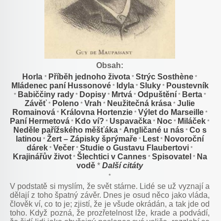
Obsah:
Horla
Příběh jednoho života
Strýc Sosthène
*
*
*
Mládenec paní Hussonové
Idyla
Sluky
Poustevník
*
*
*
Babiččiny rady
Dopisy
Mrtvá
Odpuštění
Berta
*
*
*
*
*
*
Závěť
Poleno
Vrah
Neužitečná krása
Julie
*
*
*
*
Romainová
Královna Hortenzie
Výlet do Marseille
*
*
*
Paní Hermetová
Kdo ví?
Uspavačka
Noc
Miláček
*
*
*
*
*
Neděle pařížského měšťáka
Angličané u nás
Co s
*
*
latinou
Žert – Zápisky šprýmaře
Lest
Novoroční
*
*
*
dárek
Večer
Studie o Gustavu Flaubertovi
*
*
*
Krajinářův život
Šlechtici v Cannes
Spisovatel
Na
*
*
*
vodě
*
Další citáty
*
V podstatě si myslím, že svět stárne. Lidé se už vyznají a
dělají z toho špatný závěr. Dnes je osud něco jako vláda,
člověk ví, co to je; zjistí, že je všude okrádán, a tak jde od
toho. Když pozná, že prozřetelnost lže, krade a podvádí,