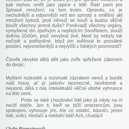
pak mohou umřít jako jepice v létě. Řekl jsem pro
špinavé množení
; na tom trvám. Opravdu, co je
nechutnější a odpornější než ten sprostý a směšný akt
množení bytostí, proti němuž se bouří a budou věčně
bouřit všechny jemné duše? Poněvadž všechny orgány,
vymyšlené tím spořivým a nepřejícím Stvořitelem, slouží
dvěma účelům, proč nevybral jiné, které by nebyly tak
nečisté a potřísněné, když jim svěřoval to posvátné
poslání, nejvznešenější a nejvyšší z lidských povinností?
Člověk obvykle dělá děti jako zvíře spřežené zákonem
do dvojic.
Myšlení rozkvetlé a rozvinuté zázrakem nervů a buněk
naší hlavy, ať je jakkoliv bezmocné, nevědomé a
nejasné, dělá z nás intelektuálů věčné ubohé vyhnance
na této zemi.
Proto se také choulostiví lidé jako já nikdy na ní
necítí dobře. Jen ti, kteří se blíží omezencům, jsou
spokojeni, vyhovuje jim. Ale co ostatní, básníci, jemní
lidé, snílci, hledači a neklidní lidé! Ach, chudáci!
(
Julie Romainová
)