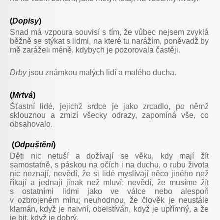
(
Dopisy
)
Snad má vzpoura souvisí s tím, že vůbec nejsem zvyklá
běžně se stýkat s lidmi, na které tu narážím, poněvadž by
mě zaráželi méně, kdybych je pozorovala častěji.
Drby
jsou známkou malých lidí a malého ducha.
(
Mrtvá
)
Šťastní lidé, jejichž srdce je jako zrcadlo, po němž
sklouznou a zmizí všecky odrazy, zapomíná vše, co
obsahovalo.
(
Odpuštění
)
Děti nic netuší a dožívají se věku, kdy mají žít
samostatně, s páskou na očích i na duchu, o rubu života
nic neznají, nevědí, že si lidé myslívají něco jiného než
říkají a jednají jinak než mluví; nevědí, že musíme žít
s ostatními lidmi jako ve válce nebo alespoň
v ozbrojeném míru; neuhodnou, že člověk je neustále
klamán, když je naivní, obelstíván, když je upřímný, a že
je bit, když je dobrý.