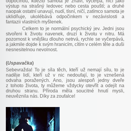
odpočinou, kdežto samota je znaví, vyčerpá, ničí jako
výstup na strašný ledovec nebo cesta pouští; a druhé
naopak ostatní unavují, nudí, tísní, ničí, zatímco samota je
uklidňuje, ukolébává odpočinkem v nezávislosti a
fantazii vlastních myšlenek.
Celkem to je normální psychický jev. Jedni jsou
stvořeni k životu navenek, druzí k životu v nitru. Má
pozornost k vnějšku dlouho netrvá, rychle se vyčerpává,
a jakmile dojde k svým hranicím, cítím v celém těle a duši
nesnesitelnou nevolnost.
(
Uspavačka
)
Sebevražda! To je síla těch, kteří už nemají sílu, to je
naděje lidí, kteří už v nic nedoufají, to je vznešená
odvaha poražených. Ano, jsou alespoň jedny dveře
z tohoto života, ty můžeme vždycky otevřít a odejít na
druhou stranu. Příroda měla soucitné hnutí mysli,
neuvěznila nás. Díky za zoufalce!