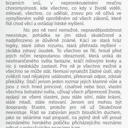
bizarních snů, v neproniknutelném mračnu
choromyslnosti, kde všechno, co kdy v životě viděli,
milovali, všechno, co udělali, znovu pro ně ožívá ve
vymyšleném světě oproštěném od všech zákonů, které
řídí chod věcí a ovládají lidské myšlení.
Nic pro ně není nemožné, nepravděpodobnost
neexistuje, pohádka se jim stává skutečností a
nadpřirozeno je důvěrně známé. Kácí se stará hráz
logiky, staré zdivo rozumu, stará přehrada myšlení –
zkrátka zdravý úsudek. To všechno se řítí, hroutí před
jejich ničím nespoutanou obrazností, která uniká do
neohraničeného světa fantazie, kráčí mílovými kroky a
nic ji nedokáže zastavit. Pro ně je všechno možné a
všechno se může stát. Nemusí vynaložit žádné úsilí, aby
zvítězili nad nějakými událostmi, překonali odpor, zdolali
překážky. Stačí jenom jeden rozmar jejich klamné vůle a
jsou z nich hned princové, císařové nebo bozi, vlastní
všechna bohatství světa, užívají všech příjemností života,
opájejí se všemi slastmi, jsou stále silní, stále krásní,
stále mladí, stále milovaní. Jenom oni mohou být
doopravdy šťastni, protože pro ně už Skutečnost
neexistuje. Rád se zabývám jejich bloudícím duchem,
jako se skláníme nad propastí, na jejímž dně víří proud
neznámého horského potůčku přicházejícího neznámo
odkud a pokračujícího neznámo kam.