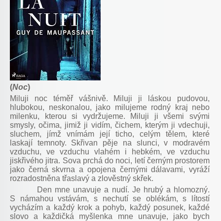
(
Noc
)
Miluji noc téměř vášnivě. Miluji ji láskou pudovou,
hlubokou, neskonalou, jako milujeme rodný kraj nebo
milenku, kterou si vydržujeme. Miluji ji všemi svými
smysly, očima, jimiž ji vidím, čichem, kterým ji vdechuji,
sluchem, jímž vnímám její ticho, celým tělem, které
laskají temnoty. Skřivan pěje na slunci, v modravém
vzduchu, ve vzduchu vlahém i hebkém, ve vzduchu
jiskřivého jitra. Sova prchá do noci, letí černým prostorem
jako černá skvrna a opojena černými dálavami, vyráží
rozradostněna třaslavý a zlověstný skřek.
Den mne unavuje a nudí. Je hrubý a hlomozný.
S námahou vstávám, s nechutí se oblékám, s lítostí
vycházím a každý krok a pohyb, každý posunek, každé
slovo a každičká myšlenka mne unavuje, jako bych