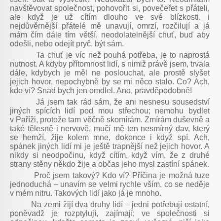
navštěvovat společnost, pohovořit si, povečeřet s přáteli,
ale když je už cítím dlouho ve své blízkosti, i
nejdůvěrnější přátelé mě unavují, omrzí, rozčilují a já
mám čím dále tím větší, neodolatelnější chuť, buď aby
odešli, nebo odejít pryč, být sám.
Ta chuť je víc než pouhá potřeba, je to naprostá
nutnost. A kdyby přítomnost lidí, s nimiž právě jsem, trvala
dále, kdybych je měl ne poslouchat, ale prostě slyšet
jejich hovor, nepochybně by se mi něco stalo. Co? Ach,
kdo ví? Snad bych jen omdlel. Ano, pravděpodobně!
Já jsem tak rád sám, že ani nesnesu sousedství
jiných spících lidí pod mou střechou; nemohu bydlet
v Paříži, protože tam věčně skomírám. Zmírám duševně a
také tělesně i nervově, mučí mě ten nesmírný dav, který
se hemží, žije kolem mne, dokonce i když spí. Ach,
spánek jiných lidí mi je ještě trapnější než jejich hovor. A
nikdy si neodpočinu, když cítím, když vím, že z druhé
strany stěny někdo žije a občas jeho mysl zastíní spánek.
Proč jsem takový? Kdo ví? Příčina je možná tuze
jednoduchá – unavím se velmi rychle vším, co se neděje
v mém nitru. Takových lidí jako já je mnoho.
Na zemi žijí dva druhy lidí – jedni potřebují ostatní,
poněvadž je rozptylují, zajímají; ve společnosti si