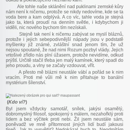
Ale tohle naše sklánění nad puklinami zemské kůry
nám není k ničemu, protože se nikdy nedovíme, kde se ta
voda bere a kam odplývá. A co víc, tahle voda je stejná
jako ta, která proudí na denním světle, i kdybychom ji
viděli, nic nového bychom tím nezískali.
Stejně tak není k ničemu zabývat se myslí bláznů,
protože i jejich sebepodivnější nápady jsou v podstatě
myšlenky již známé, zvláštní snad jenom tím, že už
nejsou spoutané, že nad nimi Rozum pozbyl vlády. Jejich
vrtošivé zřídlo nás plní úžasem, protože nevidíme, odkud
prýští. Určitě stačil třeba jen malý kamínek, který spadl do
jeho proudu, a vlny se začaly vzdouvat, vřít.
A přesto mě blázni neustále vábí a pořád se k nim
vracím. Proti mé vůli mě k nim přitahuje to banální
mystérium šílenství.
(
K
do ví?
)
Byl jsem vždycky samotář, snílek, jakýsi osamělý,
dobromyslný filosof, spokojený s málem, nezahořklý proti
lidem a bez výčitek proti nebi. Žil jsem neustále sám,
poněvadž ve mně přítomnost jiných lidí budí jakousi
tíseň. Jak to vysvětlit? Nedokázal bych to. Neodmítám