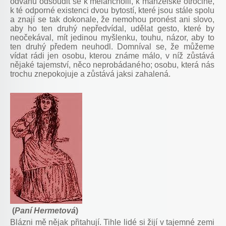
odvahu odsoudit se k melancholii, k manželské otročině,
k té odporné existenci dvou bytostí, které jsou stále spolu
a znají se tak dokonale, že nemohou pronést ani slovo,
aby ho ten druhý nepředvídal, udělat gesto, které by
neočekával, mít jedinou myšlenku, touhu, názor, aby to
ten druhý předem neuhodl. Domníval se, že můžeme
vídat rádi jen osobu, kterou známe málo, v níž zůstává
nějaké tajemství, něco neprobádaného; osobu, která nás
trochu znepokojuje a zůstává jaksi zahalená.
(
Paní Hermetová
)
Blázni mě nějak přitahují. Tihle lidé si žijí v tajemné zemi