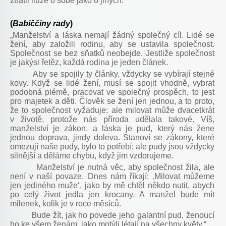
ztratil iluze o sobě jako o jiných.
(
Babiččiny rady
)
„Manželství a láska nemají žádný společný cíl. Lidé se
žení, aby založili rodinu, aby se ustavila společnost.
Společnost se bez sňatků neobejde. Jestliže společnost
je jakýsi řetěz, každá rodina je jeden článek.
Aby se spojily ty články, vždycky se vybírají stejné
kovy. Když se lidé žení, musí se spojit vhodně, vybrat
podobná plémě, pracovat ve společný prospěch, to jest
pro majetek a děti. Člověk se žení jen jednou, a to proto,
že to společnost vyžaduje; ale milovat může dvacetkrát
v životě, protože nás příroda udělala takové. Víš,
manželství je zákon, a láska je pud, který nás žene
jednou doprava, jindy doleva. Stanoví se zákony, které
omezují naše pudy, bylo to potřebí; ale pudy jsou vždycky
silnější a děláme chybu, když jim vzdorujeme.
Manželství je nutná věc, aby společnost žila, ale
není v naší povaze. Dnes nám říkají: ‚Milovat můžeme
jen jediného muže‘, jako by mě chtěl někdo nutit, abych
po celý život jedla jen krocany. A manžel bude mít
milenek, kolik je v roce měsíců.
Bude žít, jak ho povede jeho galantní pud, ženoucí
ho ke všem ženám, jako motýli létají na všechny květy.“