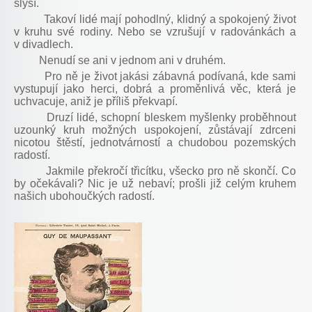
slyší.
Takoví lidé mají pohodlný, klidný a spokojený život
v kruhu své rodiny. Nebo se vzrušují v radovánkách a
v divadlech.
Nenudí se ani v jednom ani v druhém.
Pro ně je život jakási zábavná podívaná, kde sami
vystupují jako herci, dobrá a proměnlivá věc, která je
uchvacuje, aniž je příliš překvapí.
Druzí lidé, schopní bleskem myšlenky proběhnout
uzounký kruh možných uspokojení, zůstávají zdrceni
nicotou štěstí, jednotvárností a chudobou pozemských
radostí.
Jakmile překročí třicítku, všecko pro ně skončí. Co
by očekávali? Nic je už nebaví; prošli již celým kruhem
našich ubohoučkých radostí.