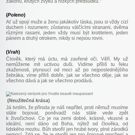
zákonů, krutých zvyků a nízkých předsudků.“
(
Poleno
)
Ať už spojí muže a ženu jakákoliv láska, jsou si vždy cizí
duchem i rozumem; zůstanou válčícími stranami, dvěma
různými rasami, jeden vždy musí být krotitelem, jeden
pánem a druhý otrokem, nikdy si nejsou rovni.
(
Vrah
)
Člověk, který má úctu, má zavřené oči. Věří. My už
nemůžeme mít uctivou duši. Vidíme příliš tu řeku
zkaženosti, plynoucí od moci až po nejposlednějšího
žebráka, víme příliš dobře, jak se všechno děje, jak se
všechno dává a jak se všechno prodává.
(
Neužitečná krása
)
Já tvrdím, že příroda je náš nepřítel, proti němuž musíme
stále bojovat, poněvadž nás stále vede zpět
k živočichovi. Co je na zemi dobré, krásné, vkusné a
ideální, není dáno od Boha, nýbrž od člověka, od
lidského mozku. Bůh stvořil jen hrubé tvory, plné zárodků
nemocí. Zdá se, že je stvořil jen pro špinavé množení a