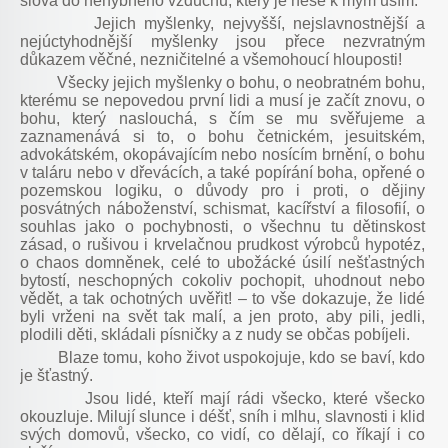
slova do nehybného vzduchu, který je nese k mým uším.
Jejich myšlenky, nejvyšší, nejslavnostnější a
nejúctyhodnější myšlenky jsou přece nezvratným
důkazem věčné, nezničitelné a všemohoucí hlouposti!
Všecky jejich myšlenky o bohu, o neobratném bohu,
kterému se nepovedou první lidi a musí je začít znovu, o
bohu, který naslouchá, s čím se mu svěřujeme a
zaznamenává si to, o bohu četnickém, jesuitském,
advokátském, okopávajícím nebo nosícím brnění, o bohu
v taláru nebo v dřevácích, a také popírání boha, opřené o
pozemskou logiku, o důvody pro i proti, o dějiny
posvátných náboženství, schismat, kacířství a filosofií, o
souhlas jako o pochybnosti, o všechnu tu dětinskost
zásad, o rušivou i krvelačnou prudkost výrobců hypotéz,
o chaos domněnek, celé to ubožácké úsilí nešťastných
bytostí, neschopných cokoliv pochopit, uhodnout nebo
vědět, a tak ochotných uvěřit! – to vše dokazuje, že lidé
byli vrženi na svět tak malí, a jen proto, aby pili, jedli,
plodili děti, skládali písničky a z nudy se občas pobíjeli.
Blaze tomu, koho život uspokojuje, kdo se baví, kdo
je šťastný.
Jsou lidé, kteří mají rádi všecko, které všecko
okouzluje. Milují slunce i déšť, sníh i mlhu, slavnosti i klid
svých domovů, všecko, co vidí, co dělají, co říkají i co