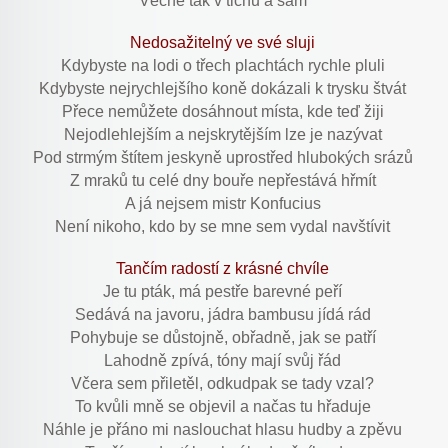
Věčně tak v tichu a sám
Nedosažitelný ve své sluji
Kdybyste na lodi o třech plachtách rychle pluli
Kdybyste nejrychlejšího koně dokázali k trysku štvát
Přece nemůžete dosáhnout místa, kde teď žiji
Nejodlehlejším a nejskrytějším lze je nazývat
Pod strmým štítem jeskyně uprostřed hlubokých srázů
Z mraků tu celé dny bouře nepřestává hřmít
A já nejsem mistr Konfucius
Není nikoho, kdo by se mne sem vydal navštívit
Tančím radostí z krásné chvíle
Je tu pták, má pestře barevné peří
Sedává na javoru, jádra bambusu jídá rád
Pohybuje se důstojně, obřadně, jak se patří
Lahodně zpívá, tóny mají svůj řád
Včera sem přiletěl, odkudpak se tady vzal?
To kvůli mně se objevil a načas tu hřaduje
Náhle je přáno mi naslouchat hlasu hudby a zpěvu