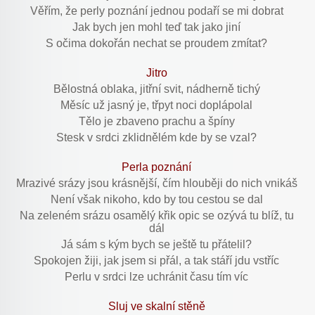
Věřím, že perly poznání jednou podaří se mi dobrat
Jak bych jen mohl teď tak jako jiní
S očima dokořán nechat se proudem zmítat?
Jitro
Bělostná oblaka, jitřní svit, nádherně tichý
Měsíc už jasný je, třpyt noci doplápolal
Tělo je zbaveno prachu a špíny
Stesk v srdci zklidnělém kde by se vzal?
Perla poznání
Mrazivé srázy jsou krásnější, čím hlouběji do nich vnikáš
Není však nikoho, kdo by tou cestou se dal
Na zeleném srázu osamělý křik opic se ozývá tu blíž, tu
dál
Já sám s kým bych se ještě tu přátelil?
Spokojen žiji, jak jsem si přál, a tak stáří jdu vstříc
Perlu v srdci lze uchránit času tím víc
Sluj ve skalní stěně