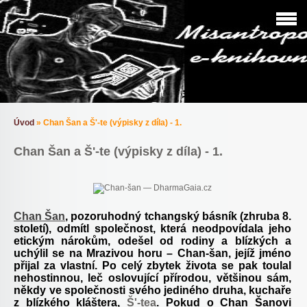
Úvod
»
Chan Šan a Š'-te (výpisky z díla) - 1.
Chan Šan a Š'-te (výpisky z díla) - 1.
Chan Šan
, pozoruhodný tchangský básník (zhruba 8.
století), odmítl společnost, která neodpovídala jeho
etickým nárokům, odešel od rodiny a blízkých a
uchýlil se na Mrazivou horu – Chan-šan, jejíž jméno
přijal za vlastní. Po celý zbytek života se pak toulal
nehostinnou, leč oslovující přírodou, většinou sám,
někdy ve společnosti svého jediného druha, kuchaře
z blízkého kláštera,
Š'-tea
. Pokud o Chan Šanovi