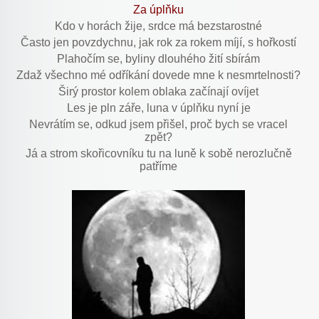
Za úplňku
Kdo v horách žije, srdce má bezstarostné
Často jen povzdychnu, jak rok za rokem míjí, s hořkostí
Plahočím se, byliny dlouhého žití sbírám
Zdaž všechno mé odříkání dovede mne k nesmrtelnosti?
Širý prostor kolem oblaka začínají ovíjet
Les je pln záře, luna v úplňku nyní je
Nevrátím se, odkud jsem přišel, proč bych se vracel
zpět?
Já a strom skořicovníku tu na luně k sobě nerozlučně
patříme