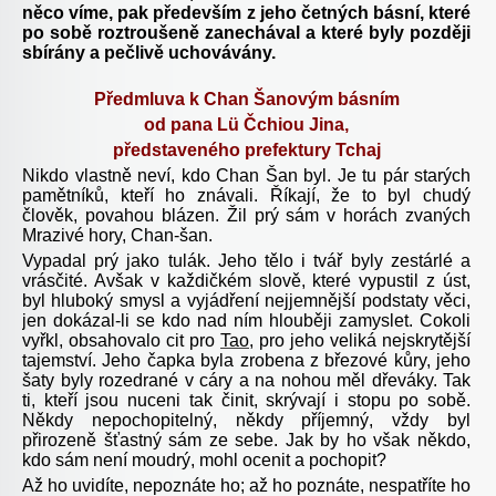
něco víme, pak především z jeho četných básní, které
po sobě roztroušeně zanechával a které byly později
sbírány a pečlivě uchovávány.
Předmluva k Chan Šanovým básním
od pana Lü Čchiou Jina,
představeného prefektury Tchaj
Nikdo vlastně neví, kdo Chan Šan byl. Je tu pár starých
pamětníků, kteří ho znávali. Říkají, že to byl chudý
člověk, povahou blázen. Žil prý sám v horách zvaných
Mrazivé hory, Chan-šan.
Vypadal prý jako tulák. Jeho tělo i tvář byly zestárlé a
vrásčité. Avšak v každičkém slově, které vypustil z úst,
byl hluboký smysl a vyjádření nejjemnější podstaty věci,
jen dokázal-li se kdo nad ním hlouběji zamyslet. Cokoli
vyřkl, obsahovalo cit pro
Tao
, pro jeho veliká nejskrytější
tajemství. Jeho čapka byla zrobena z březové kůry, jeho
šaty byly rozedrané v cáry a na nohou měl dřeváky. Tak
ti, kteří jsou nuceni tak činit, skrývají i stopu po sobě.
Někdy nepochopitelný, někdy příjemný, vždy byl
přirozeně šťastný sám ze sebe. Jak by ho však někdo,
kdo sám není moudrý, mohl ocenit a pochopit?
Až ho uvidíte, nepoznáte ho; až ho poznáte, nespatříte ho