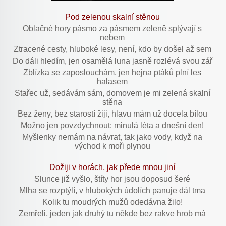
Pod zelenou skalní stěnou
Oblačné hory pásmo za pásmem zeleně splývají s
nebem
Ztracené cesty, hluboké lesy, není, kdo by došel až sem
Do dáli hledím, jen osamělá luna jasně rozlévá svou zář
Zblízka se zaposlouchám, jen hejna ptáků plní les
halasem
Stařec už, sedávám sám, domovem je mi zelená skalní
stěna
Bez ženy, bez starostí žiji, hlavu mám už docela bílou
Možno jen povzdychnout: minulá léta a dnešní den!
Myšlenky nemám na návrat, tak jako vody, když na
východ k moři plynou
Dožiji v horách, jak přede mnou jiní
Slunce již vyšlo, štíty hor jsou doposud šeré
Mlha se rozptýlí, v hlubokých údolích panuje dál tma
Kolik tu moudrých mužů odedávna žilo!
Zemřeli, jeden jak druhý tu někde bez rakve hrob má