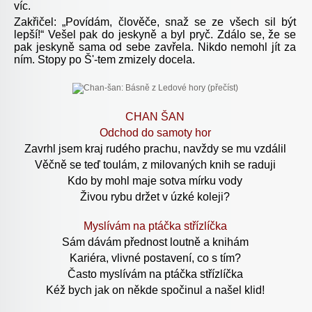
víc.
Zakřičel: „Povídám, člověče, snaž se ze všech sil být
lepší!“ Vešel pak do jeskyně a byl pryč. Zdálo se, že se
pak jeskyně sama od sebe zavřela. Nikdo nemohl jít za
ním. Stopy po Š'-tem zmizely docela.
CHAN ŠAN
Odchod do samoty hor
Zavrhl jsem kraj rudého prachu, navždy se mu vzdálil
Věčně se teď toulám, z milovaných knih se raduji
Kdo by mohl maje sotva mírku vody
Živou rybu držet v úzké koleji?
Myslívám na ptáčka střízlíčka
Sám dávám přednost loutně a knihám
Kariéra, vlivné postavení, co s tím?
Často myslívám na ptáčka střízlíčka
Kéž bych jak on někde spočinul a našel klid!