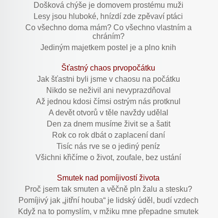
Došková chýše je domovem prostému muži
Lesy jsou hluboké, hnízdí zde zpěvaví ptáci
Co všechno doma mám? Co všechno vlastním a
chráním?
Jediným majetkem postel je a plno knih
Šťastný chaos prvopočátku
Jak šťastni byli jsme v chaosu na počátku
Nikdo se neživil ani nevyprazdňoval
Až jednou kdosi čímsi ostrým nás protknul
A devět otvorů v těle navždy udělal
Den za dnem musíme živit se a šatit
Rok co rok dbát o zaplacení daní
Tisíc nás rve se o jediný peníz
Všichni křičíme o život, zoufale, bez ustání
Smutek nad pomíjivostí života
Proč jsem tak smuten a věčně pln žalu a stesku?
Pomíjivý jak „jitřní houba“ je lidský úděl, budí vzdech
Když na to pomyslím, v mžiku mne přepadne smutek