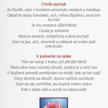
Chvíle pochyb
Je člověk, sám v horském průsmyku sedává a medituje
Oblačné stuhy červánků, ach, mlhou třpytnou, sluncem
ho halí
Je mu vrozena ušlechtilost
Cesta je svízelná
Mysl je smutná, roztrpčená a plná pochyb
Sám tu jen, ach, skromně a oddaně ve svém úsilí
vytrvávám
V podvečer na skále
Tiše se raduji z krásy, jež přináší štěstí
Šerá mlha mezi vrcholy bloudí, zastírá je a mizí zas
V blažené pohodě prodlévám na místě, kde se lze najít
Stíny stromů se dlouží, slunce začíná zacházet
Sám se tak rozhlížím, po krajině svého srdce
Kde z bláta raší a rozvíjí se lotosu květ