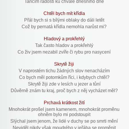
Tančím radostí ku chvále dnešního dne
Chtěl bych mít křídla
Přál bych si s bílými oblaky do dáli letět
Což by pernatá křídla nemohla narůst mi?
Hladový a prokřehlý
Tak často hladov a prokřehlý
Co živ jsem nezabil zvíře či rybu pro nasycení
Skrytě žiji
V naprostém tichu žádných slov nenacházím
Co bych měl potomkům říci, i kdybych chtěl?
Skrytě žiji zde v lesích u jezer a tůní
Důvěrně znám tu kraj, proč bych z něj vycházet měl?
Prchavá krátkost žití
Mnohokrát prošel jsem kamenem, mnohokrát proměnu
ohněm bylo mi podstoupit
Slýchal jsem jenom, že lidé v duchy se po smrti mění
Neviděl nikdy však moudrého v jeřába se proměnit