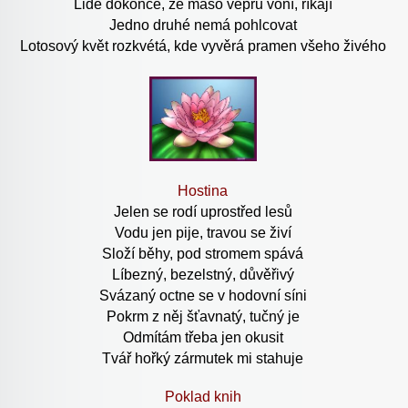
Lidé dokonce, že maso vepřů voní, říkají
Jedno druhé nemá pohlcovat
Lotosový květ rozkvétá, kde vyvěrá pramen všeho živého
Hostina
Jelen se rodí uprostřed lesů
Vodu jen pije, travou se živí
Složí běhy, pod stromem spává
Líbezný, bezelstný, důvěřivý
Svázaný octne se v hodovní síni
Pokrm z něj šťavnatý, tučný je
Odmítám třeba jen okusit
Tvář hořký zármutek mi stahuje
Poklad knih