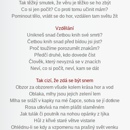
Tak těžký smutek, že věru je těžko se ho zbýt
Co si jen počít? Co proti tomu učinit mám?
Pominout tělo, vrátit se do hor, vzdálen tam světu žít
Vzdělání
Unikneš snad četbou knih své smrti?
Četbou knih snad před bídou jsi jist?
Proč toužíme porozumět znakům?
Předčí druhé, kdo dovede číst
Člověk, který nevyzná se v znacích
Neví, co si počít, neví, kam se dát
Tak cizí, že zdá se být snem
Obzor za obzorem všude kolem krása hor a vod
Oblaka, mlhy jsou jejich zelení lem
Mlha se sráží v kapky na mé čapce, sotva se jí dotkne
Rosa utkvívá na mém plášti slaměném
Jak tulák či poutník na nohou opánky z lýka
Hůl z křivé staré větve vistarie
Ohlédnu-li se kdy a vzpomenu na prašný svět venku