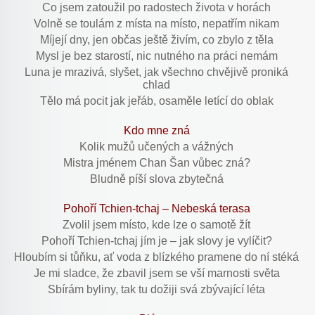
Co jsem zatoužil po radostech života v horách
Volně se toulám z místa na místo, nepatřím nikam
Míjejí dny, jen občas ještě živím, co zbylo z těla
Mysl je bez starostí, nic nutného na práci nemám
Luna je mrazivá, slyšet, jak všechno chvějivě proniká
chlad
Tělo má pocit jak jeřáb, osaměle letící do oblak
Kdo mne zná
Kolik mužů učených a vážných
Mistra jménem Chan Šan vůbec zná?
Bludně píší slova zbytečná
Pohoří Tchien-tchaj – Nebeská terasa
Zvolil jsem místo, kde lze o samotě žít
Pohoří Tchien-tchaj jím je – jak slovy je vylíčit?
Hloubím si tůňku, ať voda z blízkého pramene do ní stéká
Je mi sladce, že zbavil jsem se vší marnosti světa
Sbírám byliny, tak tu dožiji svá zbývající léta