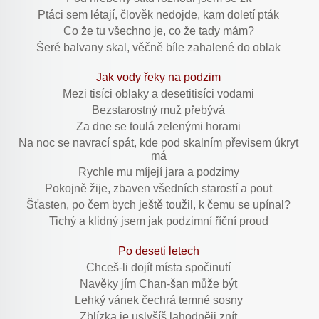
Ptáci sem létají, člověk nedojde, kam doletí pták
Co že tu všechno je, co že tady mám?
Šeré balvany skal, věčně bíle zahalené do oblak
Jak vody řeky na podzim
Mezi tisíci oblaky a desetitisíci vodami
Bezstarostný muž přebývá
Za dne se toulá zelenými horami
Na noc se navrací spát, kde pod skalním převisem úkryt
má
Rychle mu míjejí jara a podzimy
Pokojně žije, zbaven všedních starostí a pout
Šťasten, po čem bych ještě toužil, k čemu se upínal?
Tichý a klidný jsem jak podzimní říční proud
Po deseti letech
Chceš-li dojít místa spočinutí
Navěky jím Chan-šan může být
Lehký vánek čechrá temné sosny
Zblízka je uslyšíš lahodněji znít