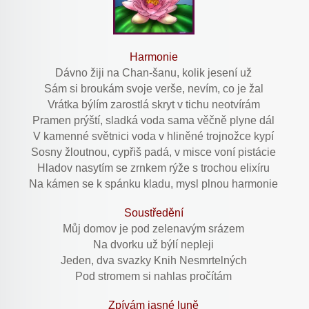
Harmonie
Dávno žiji na Chan-šanu, kolik jesení už
Sám si broukám svoje verše, nevím, co je žal
Vrátka býlím zarostlá skryt v tichu neotvírám
Pramen prýští, sladká voda sama věčně plyne dál
V kamenné světnici voda v hliněné trojnožce kypí
Sosny žloutnou, cypřiš padá, v misce voní pistácie
Hladov nasytím se zrnkem rýže s trochou elixíru
Na kámen se k spánku kladu, mysl plnou harmonie
Soustředění
Můj domov je pod zelenavým srázem
Na dvorku už býlí nepleji
Jeden, dva svazky Knih Nesmrtelných
Pod stromem si nahlas pročítám
Zpívám jasné luně