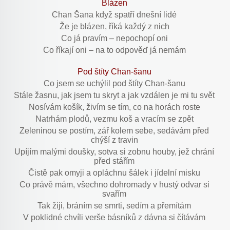
Blázen
Chan Šana když spatří dnešní lidé
Že je blázen, říká každý z nich
Co já pravím – nepochopí oni
Co říkají oni – na to odpověď já nemám
Pod štíty Chan-šanu
Co jsem se uchýlil pod štíty Chan-šanu
Stále žasnu, jak jsem tu skryt a jak vzdálen je mi tu svět
Nosívám košík, živím se tím, co na horách roste
Natrhám plodů, vezmu koš a vracím se zpět
Zeleninou se postím, zář kolem sebe, sedávám před
chýší z travin
Upíjím malými doušky, sotva si zobnu houby, jež chrání
před stářím
Čistě pak omyji a opláchnu šálek i jídelní misku
Co právě mám, všechno dohromady v hustý odvar si
svařím
Tak žiji, bráním se smrti, sedím a přemítám
V poklidné chvíli verše básníků z dávna si čítávám