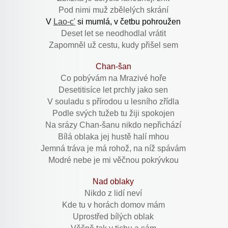
Pod nimi muž zbělelých skrání
V
Lao-c'
si mumlá, v četbu pohroužen
Deset let se neodhodlal vrátit
Zapomněl už cestu, kudy přišel sem
Chan-šan
Co pobývám na Mrazivé hoře
Desetitisíce let prchly jako sen
V souladu s přírodou u lesního zřídla
Podle svých tužeb tu žiji spokojen
Na srázy Chan-šanu nikdo nepřichází
Bílá oblaka jej hustě halí mhou
Jemná tráva je má rohož, na níž spávám
Modré nebe je mi věčnou pokrývkou
Nad oblaky
Nikdo z lidí neví
Kde tu v horách domov mám
Uprostřed bílých oblak