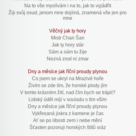
Na to vše myslívám i na to, jak to vyjádřit
Žiji svůj osud, jenom mne dojímá, znamená vše jen pro
mne
Věčný jak ty hory
Mistr Chan Šan
Jak ty hory stár
Sám a sám tu žije
Nezná zrod ni zmar
Dny a měsíce jak říční proudy plynou
Co jsem se ukryl na Mrazivé hoře
Živím se zde tím, že horské plody jím
V tomto krásném žití, nad čím bych se trápil?
Lidský úděl míjí v souladu s tím vším
Dny a měsíce jak říční proudy plynou
Vykřesaná jiskra z kamene je čas
Ať se po libosti zem i nebe mění
Šťasten pozoruji horských štítů sráz