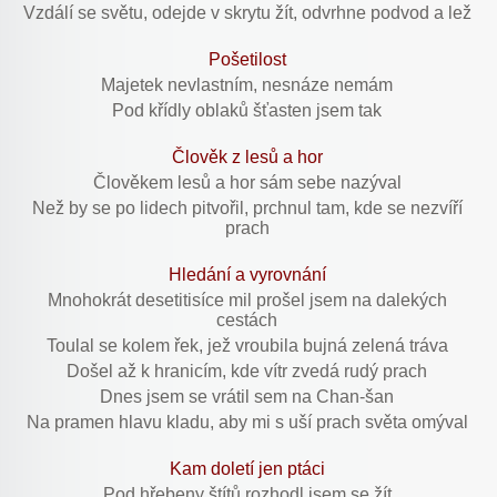
Vzdálí se světu, odejde v skrytu žít, odvrhne podvod a lež
Pošetilost
Majetek nevlastním, nesnáze nemám
Pod křídly oblaků šťasten jsem tak
Člověk z lesů a hor
Člověkem lesů a hor sám sebe nazýval
Než by se po lidech pitvořil, prchnul tam, kde se nezvíří
prach
Hledání a vyrovnání
Mnohokrát desetitisíce mil prošel jsem na dalekých
cestách
Toulal se kolem řek, jež vroubila bujná zelená tráva
Došel až k hranicím, kde vítr zvedá rudý prach
Dnes jsem se vrátil sem na Chan-šan
Na pramen hlavu kladu, aby mi s uší prach světa omýval
Kam doletí jen ptáci
Pod hřebeny štítů rozhodl jsem se žít