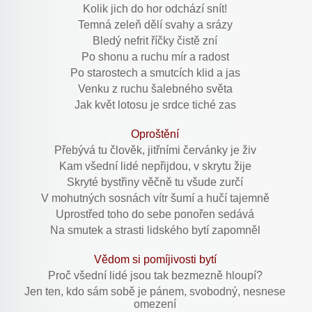
Kolik jich do hor odchází snít!
Temná zeleň dělí svahy a srázy
Bledý nefrit říčky čistě zní
Po shonu a ruchu mír a radost
Po starostech a smutcích klid a jas
Venku z ruchu šalebného světa
Jak květ lotosu je srdce tiché zas
Oproštění
Přebývá tu člověk, jitřními červánky je živ
Kam všední lidé nepřijdou, v skrytu žije
Skryté bystřiny věčně tu všude zurčí
V mohutných sosnách vítr šumí a hučí tajemně
Uprostřed toho do sebe ponořen sedává
Na smutek a strasti lidského bytí zapomněl
Vědom si pomíjivosti bytí
Proč všední lidé jsou tak bezmezně hloupí?
Jen ten, kdo sám sobě je pánem, svobodný, nesnese
omezení