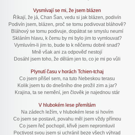
Vysmívají se mi, že jsem blázen
Říkají, že já, Chan Šan, vedu si jak blázen, podivín
Podivín jsem, blázen, proč se tomu podivovat bláhově?
Bláhový se tomu podivuje, dopátrat se smyslu neumí
Skláním hlavu, k čemu by mi bylo jim to vymlouvat?
Vymluvím-li jim to, bude to k něčemu dobré snad?
Mně však ani za odpověď nestojí
Dosáhl jsem toho, že dělám jen to, co je mi po vůli
Plynutí času v horách Tchien-tchaj
Co jsem přišel sem, na tuto Nebeskou terasu
Kolik jsem tu do dnešního dne prožil zim a jar?
Krajina, ta se nemění, jen člověk je najednou stár
V hlubokém lese přemítám
Na zádech ležím, v hlubokém lese si hovím
Co jsem se postavil, povahu měl jsem vždy přímou
Co jsem řeč pochopil, křivě jsem nepromluvil
Poctivost svou jsem si uchránil beze všech výhrad