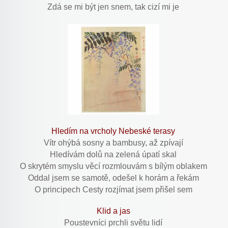
Zdá se mi být jen snem, tak cizí mi je
Hledím na vrcholy Nebeské terasy
Vítr ohýbá sosny a bambusy, až zpívají
Hledívám dolů na zelená úpatí skal
O skrytém smyslu věcí rozmlouvám s bílým oblakem
Oddal jsem se samotě, odešel k horám a řekám
O principech Cesty rozjímat jsem přišel sem
Klid a jas
Poustevníci prchli světu lidí