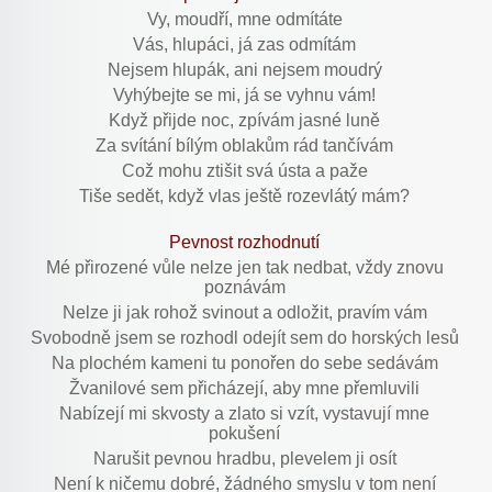
Vy, moudří, mne odmítáte
Vás, hlupáci, já zas odmítám
Nejsem hlupák, ani nejsem moudrý
Vyhýbejte se mi, já se vyhnu vám!
Když přijde noc, zpívám jasné luně
Za svítání bílým oblakům rád tančívám
Což mohu ztišit svá ústa a paže
Tiše sedět, když vlas ještě rozevlátý mám?
Pevnost rozhodnutí
Mé přirozené vůle nelze jen tak nedbat, vždy znovu
poznávám
Nelze ji jak rohož svinout a odložit, pravím vám
Svobodně jsem se rozhodl odejít sem do horských lesů
Na plochém kameni tu ponořen do sebe sedávám
Žvanilové sem přicházejí, aby mne přemluvili
Nabízejí mi skvosty a zlato si vzít, vystavují mne
pokušení
Narušit pevnou hradbu, plevelem ji osít
Není k ničemu dobré, žádného smyslu v tom není