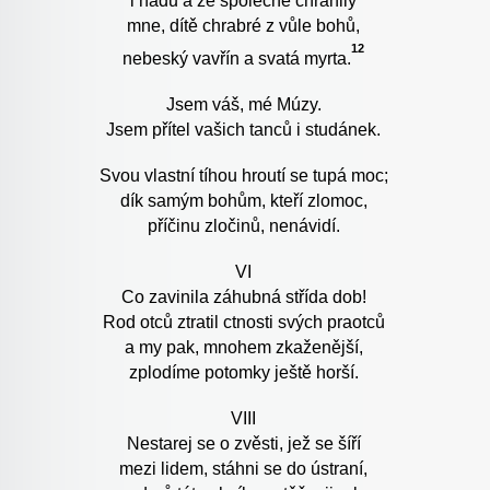
i hadů a že společně chránily
mne, dítě chrabré z vůle bohů,
12
nebeský vavřín a svatá myrta.
Jsem váš, mé Múzy.
Jsem přítel vašich tanců i studánek.
Svou vlastní tíhou hroutí se tupá moc;
dík samým bohům, kteří zlomoc,
příčinu zločinů, nenávidí.
VI
Co zavinila záhubná střída dob!
Rod otců ztratil ctnosti svých praotců
a my pak, mnohem zkaženější,
zplodíme potomky ještě horší.
VIII
Nestarej se o zvěsti, jež se šíří
mezi lidem, stáhni se do ústraní,