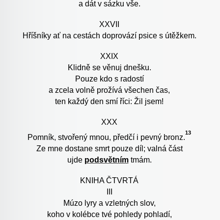
a dát v sázku vše.
XXVII
Hříšníky ať na cestách doprovází psice s útěžkem.
XXIX
Klidně se věnuj dnešku.
Pouze kdo s radostí
a zcela volně prožívá všechen čas,
ten každý den smí říci: Žil jsem!
XXX
13
Pomník, stvořený mnou, předčí i pevný bronz.
Ze mne dostane smrt pouze díl; valná část
ujde
podsvětním
tmám.
KNIHA ČTVRTÁ
III
Múzo lyry a vzletných slov,
koho v kolébce tvé pohledy pohladí,