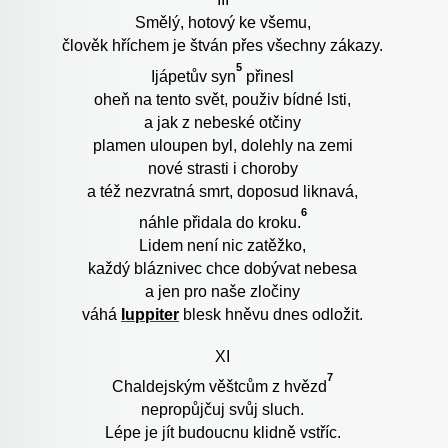
Smělý, hotový ke všemu,
člověk hříchem je štván přes všechny zákazy.
5
Ijápetův syn
přinesl
oheň na tento svět, použiv bídné lsti,
a jak z nebeské otčiny
plamen uloupen byl, dolehly na zemi
nové strasti i choroby
a též nezvratná smrt, doposud liknavá,
6
náhle přidala do kroku.
Lidem není nic zatěžko,
každý bláznivec chce dobývat nebesa
a jen pro naše zločiny
váhá
Iuppiter
blesk hněvu dnes odložit.
XI
7
Chaldejským věštcům z hvězd
nepropůjčuj svůj sluch.
Lépe je jít budoucnu klidně vstříc.