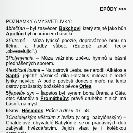
EPÓDY >>>
POZNÁMKY A VYSVĚTLIVKY:
1
břečťan –
byl zasvěcen
Bakchovi
, který stejně jako bůh
Apollón
byl ochráncem básníků.
2
Euterpé –
Múza
lyrické poezie, doprovázené hrou na
flétnu, a hudby vůbec. (Euterpé značí řecky
„obveselující“.)
3
Polyhymnia –
Múza vážného zpěvu, hymnů a básní
přednášených sborem.
4
lesbická loutna –
Na ostrově Lesbu se narodili Alkáios a
Sapfó
, jejichž básnická díla Horatius miloval z řecké
lyriky nejvíce. A podle pověsti doneslo moře na tento
ostrov pozůstatky božského pěvce
Orfea
.
5
Íjapetův syn –
Íjapetos byl synem boha Úrana a Gáie,
otec Atlantův a
Prométheův
; právě druhého z nich má
básník na mysli.
6
Srov.:
Hésiodos
:
Práce a dni
v. 47–58.
7
Chaldejským věštcům z hvězd
(v orig. babylónským)
–
Chaldejové, obyvatelé Babylónie, se od pradávných dob
zabývali hvězdářstvím. Jejich vlast je i kolébkou