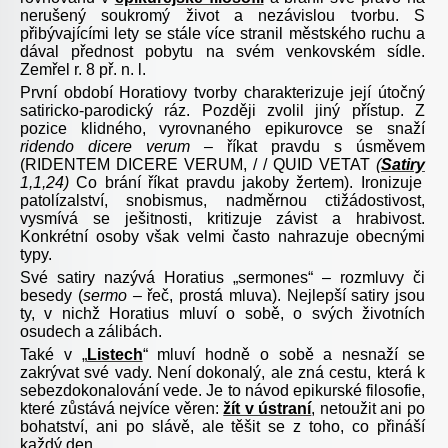
nerušený soukromý život a nezávislou tvorbu. S
přibývajícími lety se stále více stranil městského ruchu a
dával přednost pobytu na svém venkovském sídle.
Zemřel r. 8 př. n. l.
První období Horatiovy tvorby charakterizuje její útočný
satiricko-parodický ráz. Později zvolil jiný přístup. Z
pozice klidného, vyrovnaného epikurovce se snaží
ridendo dicere verum –
říkat pravdu s úsměvem
(RIDENTEM DICERE VERUM, / / QUID VETAT
(
Satiry
1,1,24)
Co brání říkat pravdu jakoby žertem). Ironizuje
patolízalství, snobismus, nadměrnou ctižádostivost,
vysmívá se ješitnosti, kritizuje závist a hrabivost.
Konkrétní osoby však velmi často nahrazuje obecnými
typy.
Své satiry nazývá Horatius „sermones“ – rozmluvy či
besedy (
sermo –
řeč, prostá mluva). Nejlepší satiry jsou
ty, v nichž Horatius mluví o sobě, o svých životních
osudech a zálibách.
Také v „
Listech
“ mluví hodně o sobě a nesnaží se
zakrývat své vady. Není dokonalý, ale zná cestu, která k
sebezdokonalování vede. Je to návod epikurské filosofie,
které zůstává nejvíce věren:
žít v ústraní
, netoužit ani po
bohatství, ani po slávě, ale těšit se z toho, co přináší
každý den.