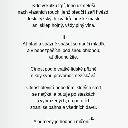
Kdo vskutku trpí, toho už netěší
nach vlastních rouch, jenž předčí i záři hvězd,
lesk fryžských kvádrů, perské masti
ani sklep hojný, vždy plný vína.
II
Ať hlad a strázně snášet se naučí mladík
a v nebezpečích, pod širou oblohou,
ať dlouho žije.
Ctnost podle vratké lidské přízně
nikdy svou pravomoc nezískává.
Ctnost otevírá nebe těm, kterých smrt
se netýká, a putuje po stezkách
jí vyhrazených; na perutích
straní se bahna a všedních davů.
11
A odměny je hodno i mlčení.