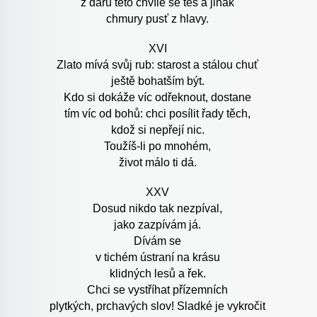
z darů této chvíle se těš a jinak
chmury pusť z hlavy.
XVI
Zlato mívá svůj rub: starost a stálou chuť
ještě bohatším být.
Kdo si dokáže víc odřeknout, dostane
tím víc od bohů: chci posílit řady těch,
kdož si nepřejí nic.
Toužíš-li po mnohém,
život málo ti dá.
XXV
Dosud nikdo tak nezpíval,
jako zazpívám já.
Dívám se
v tichém ústraní na krásu
klidných lesů a řek.
Chci se vystříhat přízemních
plytkých, prchavých slov! Sladké je vykročit