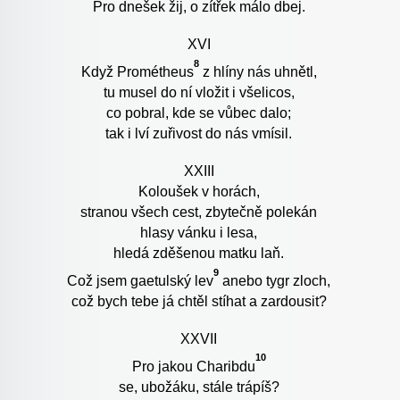
Pro dnešek žij, o zítřek málo dbej.
XVI
8
Když Prométheus
z hlíny nás uhnětl,
tu musel do ní vložit i všelicos,
co pobral, kde se vůbec dalo;
tak i lví zuřivost do nás vmísil.
XXIII
Koloušek v horách,
stranou všech cest, zbytečně polekán
hlasy vánku i lesa,
hledá zděšenou matku laň.
9
Což jsem gaetulský lev
anebo tygr zloch,
což bych tebe já chtěl stíhat a zardousit?
XXVII
10
Pro jakou Charibdu
se, ubožáku, stále trápíš?