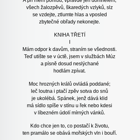
A při mém pohřbu, vpravdě jen domnělém,
všech žalozpěvů, škaredých vzlyků, slz
se vzdejte, ztlumte hlas a vposled
zbytečné obřady nekonejte.
KNIHA TŘETÍ
I
Mám odpor k davům, straním se všednosti.
Teď utište se v úctě, jsem v službách Múz
a písně dosud neslýchané
hodlám zpívat.
Moc hrozných králů ovládá poddané;
leč loutna i ptačí zpěv sotva do snů
je ukolébá. Spánek, jenž dává klid
má sídlo spíše v stínu u řek nebo kdesi
v líbezném údolí mírných vánků.
Kdo chce jen to, co postačí k životu,
ten pramálo se obává mořských vln i bouří.