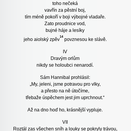
toho nečeká
vavřín za pěstní boj,
tím méně pokoří v boji výbojné vladaře.
Zato proudnice vod,
bujné háje a lesíky
14
jeho aiolský zpěv
povznesou ke slávě.
IV
Dravým orlům
nikdy se holoubci nenarodí.
Sám Hannibal prohlásil:
„My, jeleni, jsme potravou pro vlky,
a přesto na ně útočíme,
třebaže úspěchem jest jim uprchnout.“
Až na dno hoď ho, krásnější vypluje.
VII
Roztál zas všechen sníh a louky se pokryly trávou,