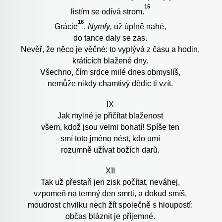
15
listím se odívá strom.
16
Grácie
,
Nymfy
,
už úplně nahé,
do tance daly se zas.
Nevěř, že něco je věčné: to vyplývá z času a hodin,
krátících blažené dny.
Všechno, čím srdce milé dnes obmyslíš,
nemůže nikdy chamtivý dědic ti vzít.
IX
Jak mylné je přičítat blaženost
všem, kdož jsou velmi bohatí! Spíše ten
smí toto jméno nést, kdo umí
rozumně užívat božích darů.
XII
Tak už přestaň jen zisk počítat, neváhej,
vzpomeň na temný den smrti, a dokud smíš,
moudrost chvilku nech žít společně s hloupostí:
občas bláznit je příjemné.