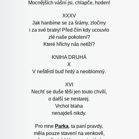
Mocnějších vášní jsi, chlapče, hoden!
XXXV
Jak hanbíme se za šrámy, zločiny
i za své bratry! Před čím kdy ucouvlo
zlé naše pokolení?
Které hříchy nás netíží?
KNIHA DRUHÁ
X
V neštěstí buď hrdý a neoblomný.
XVI
Nechť se duše těší jen touto chvílí,
o další se nestarej.
Vrchol blaha
nenajdeš nikdy.
Pro mne
Parka
, ta paní pravdy,
měla pouze stavení na venkově,