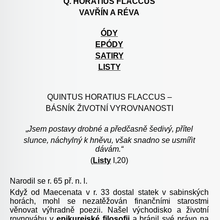
Q. HORATIUS FLACCUS
VAVŘÍN A RÉVA
ÓDY
EPÓDY
SATIRY
LISTY
QUINTUS HORATIUS FLACCUS –
BÁSNÍK ŽIVOTNÍ VYROVNANOSTI
„
Jsem postavy drobné a předčasně šedivý, přítel
slunce, náchylný k hněvu, však snadno se usmířit
dávám.“
(
Listy
I,20)
Narodil se r. 65 př. n. l.
Když od Maecenata v r. 33 dostal statek v sabinských
horách, mohl se nezatěžován finančními starostmi
věnovat výhradně poezii. Našel východisko a životní
rovnováhu v
epikurejské filosofii
a bránil své právo na