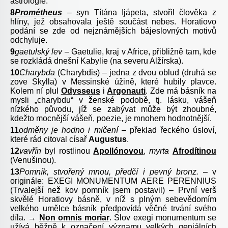
astrologie.
8
Prométheus
–
syn Títána Ijápeta, stvořil člověka z
hlíny, jež obsahovala ještě součást nebes. Horatiovo
podání se zde od nejznámějších bájeslovných motivů
odchyluje.
9
gaetulský lev –
Gaetulie, kraj v Africe, přibližně tam, kde
se rozkládá dnešní Kabylie (na severu Alžírska).
10
Charybda
(Charybdis)
–
jedna z dvou oblud (druhá se
zove Skylla) v Messinské úžině, které hubily plavce.
Kolem ní plul
Odysseus
i
Argonauti
. Zde má básník na
mysli „charybdu“ v ženské podobě, tj. lásku, vášeň
nízkého původu, jíž se zabývat může být zhoubné,
kdežto mocnější vášeň, poezie, je mnohem hodnotnější.
11
odměny je hodno i mlčení –
překlad řeckého úsloví,
které rád citoval císař
Augustus
.
12
vavřín
byl rostlinou
Apollónovou
,
myrta
Afrodítinou
(Venušinou).
13
Pomník, stvořený mnou, předčí i pevný bronz. –
v
originále: EXEGI MONUMENTUM AERE PERENNIUS
(Trvalejší než kov pomník jsem postavil) – První verš
skvělé Horatiovy básně, v níž s plným sebevědomím
velkého umělce básník předpovídá věčné trvání svého
díla. →
Non omnis moriar
. Slov exegi monumentum se
užívá běžně k označení významu velkých geniálních