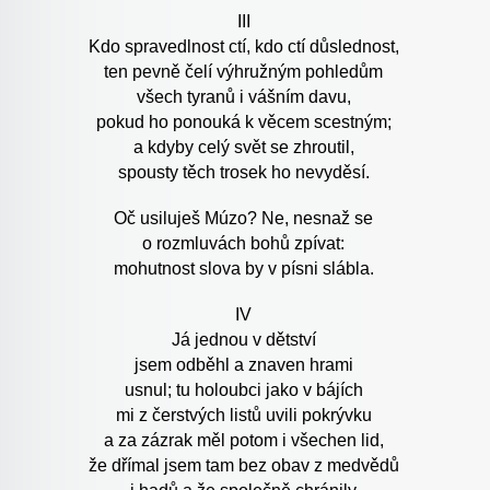
III
Kdo spravedlnost ctí, kdo ctí důslednost,
ten pevně čelí výhružným pohledům
všech tyranů i vášním davu,
pokud ho ponouká k věcem scestným;
a kdyby celý svět se zhroutil,
spousty těch trosek ho nevyděsí.
Oč usiluješ Múzo? Ne, nesnaž se
o rozmluvách bohů zpívat:
mohutnost slova by v písni slábla.
IV
Já jednou v dětství
jsem odběhl a znaven hrami
usnul; tu holoubci jako v bájích
mi z čerstvých listů uvili pokrývku
a za zázrak měl potom i všechen lid,
že dřímal jsem tam bez obav z medvědů