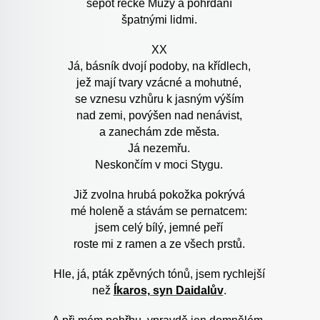
šepot řecké Múzy a pohrdání
špatnými lidmi.
XX
Já, básník dvojí podoby, na křídlech,
jež mají tvary vzácné a mohutné,
se vznesu vzhůru k jasným výším
nad zemi, povýšen nad nenávist,
a zanechám zde města.
Já nezemřu.
Neskončím v moci Stygu.
Již zvolna hrubá pokožka pokrývá
mé holeně a stávám se pernatcem:
jsem celý bílý, jemné peří
roste mi z ramen a ze všech prstů.
Hle, já, pták zpěvných tónů, jsem rychlejší
než
Íkaros, syn Daidalův
.