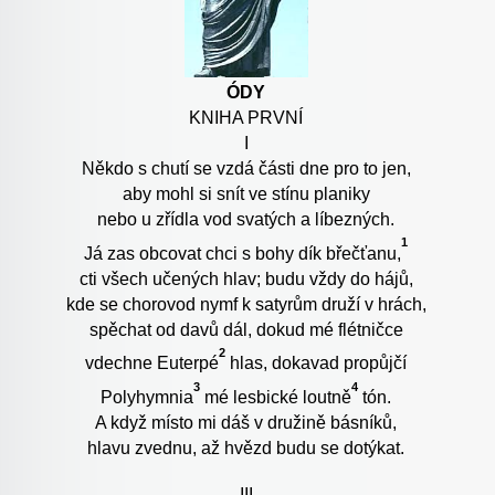
ÓDY
KNIHA PRVNÍ
I
Někdo s chutí se vzdá části dne pro to jen,
aby mohl si snít ve stínu planiky
nebo u zřídla vod svatých a líbezných.
1
Já zas obcovat chci s bohy dík břečťanu,
cti všech učených hlav; budu vždy do hájů,
kde se chorovod nymf k satyrům druží v hrách,
spěchat od davů dál, dokud mé flétničce
2
vdechne Euterpé
hlas, dokavad propůjčí
3
4
Polyhymnia
mé lesbické loutně
tón.
A když místo mi dáš v družině básníků,
hlavu zvednu, až hvězd budu se dotýkat.
III