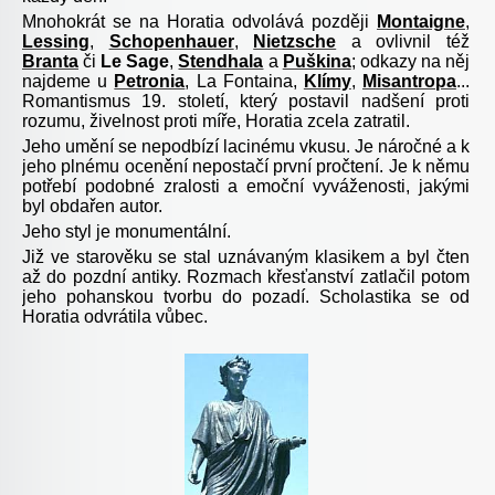
Mnohokrát se na Horatia odvolává později
Montaigne
,
Lessing
,
Schopenhauer
,
Nietzsche
a ovlivnil též
Branta
či
Le Sage
,
Stendhala
a
Puškina
; odkazy na něj
najdeme u
Petronia
, La Fontaina,
Klímy
,
Misantropa
...
Romantismus 19. století, který postavil nadšení proti
rozumu, živelnost proti míře, Horatia zcela zatratil.
Jeho umění se nepodbízí lacinému vkusu. Je náročné a k
jeho plnému ocenění nepostačí první pročtení. Je k němu
potřebí podobné zralosti a emoční vyváženosti, jakými
byl obdařen autor.
Jeho styl je monumentální.
Již ve starověku se stal uznávaným klasikem a byl čten
až do pozdní antiky. Rozmach křesťanství zatlačil potom
jeho pohanskou tvorbu do pozadí. Scholastika se od
Horatia odvrátila vůbec.