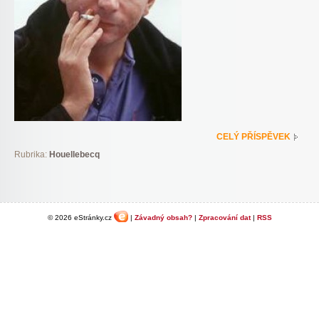
CELÝ PŘÍSPĚVEK
Rubrika:
Houellebecq
© 2026 eStránky.cz
|
Závadný obsah?
|
Zpracování dat
|
RSS