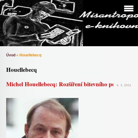
Úvod
»
Houellebecq
Houellebecq
Michel Houellebecq: Rozšíření bitevního pole
6. 3. 2011