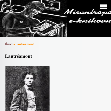
Úvod
»
Lautréamont
Lautréamont