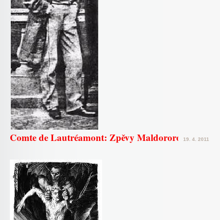
Comte de Lautréamont: Zpěvy Maldororovy
19. 4. 2011