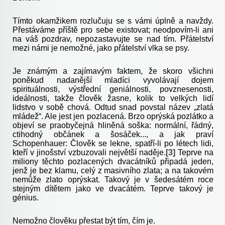
Tímto okamžikem rozlučuju se s vámi úplně a navždy.
Přestáváme příště pro sebe existovat; neodpovím-li ani
na váš pozdrav, nepozastavujte se nad tím. Přátelství
mezi námi je nemožné, jako přátelství vlka se psy.
Je známým a zajímavým faktem, že skoro všichni
poněkud nadanější mladíci vyvolávají dojem
spirituálnosti, výstřední geniálnosti, povznesenosti,
ideálnosti, takže člověk žasne, kolik to velkých lidí
lidstvo v sobě chová. Odtud snad povstal název „zlatá
mládež“. Ale jest jen pozlacená. Brzo oprýská pozlátko a
objeví se praobyčejná hliněná soška: normální, řádný,
ctihodný občánek a šosáček..., a jak praví
Schopenhauer: Člověk se lekne, spatří-li po létech lidi,
kteří v jinošství vzbuzovali největší naděje.
[3]
Teprve na
miliony těchto pozlacených dvacátníků připadá jeden,
jenž je bez klamu, celý z masivního zlata; a na takovém
nemůže zlato oprýskat. Takový je v šedesátém roce
stejným dítětem jako ve dvacátém. Teprve takový je
génius.
Nemožno člověku přestat být tím, čím je.