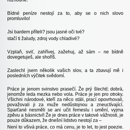
Bídné peníze nestojí za to, aby se o nich slovo
promluvilo!
Jsi bardem příteli? jsou jasné oči tvé?
stačí ti žaludy, zdroj vody chladivé?
Vzplaň, sviť, zahřívej, zažehuj, až sám – ne bídně
dovegetuješ, ale shoříš.
Zaslechl jsem několik vašich slov, a ta zbavují mě i
posledních výčitek svědomí.
Práce je jenom svinstvo prasečí. Že prý šlechtí; dobrá,
jenomže leda mezka nebo vola. Práce je jen pro otroky.
Všichni národové, kteří za něco stáli, prací opovrhovali,
považovali ji za muže nedůstojnou a zneuctívající.
Sparťané nesměli se ani učit řemeslu i umění, vyjma
zpěvu a básnictví! Že je dnes práce v takové vážnosti, je
pouze důkazem, že dnešní lidstvo nestojí za –
Není to všivá práce, co má cenu, je to let, to jest poezie.