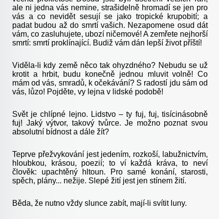
ale ni jedna vás nemine, strašidelně hromadí se jen pro
vás a co nevidět sesují se jako tropické krupobití; a
padat budou až do smrtí vašich. Nezapomene osud dát
vám, co zasluhujete, ubozí ničemové! A zemřete nejhorší
smrtí: smrtí proklínající. Budiž vám dán lepší život příští!
Viděla-li kdy země něco tak ohyzdného? Nebudu se už
krotit a hrbit, budu konečně jednou mluvit volně! Co
mám od vás, smradů, k očekávání? S radostí jdu sám od
vás, lůzo! Pojděte, vy lejna v lidské podobě!
Svět je chlípné lejno. Lidstvo – ty fuj, fuj, tisícinásobně
fuj! Jaký výtvor, takový tvůrce. Je možno poznat svou
absolutní bídnost a dále žít?
Teprve přežvykování jest jedením, rozkoší, labužnictvím,
hloubkou, krásou, poezií; to ví každá kráva, to neví
člověk: upachtěný hltoun. Pro samé konání, starosti,
spěch, plány... nežije. Slepé žití jest jen stínem žití.
Běda, že nutno vždy slunce zabít, mají-li svítit luny.