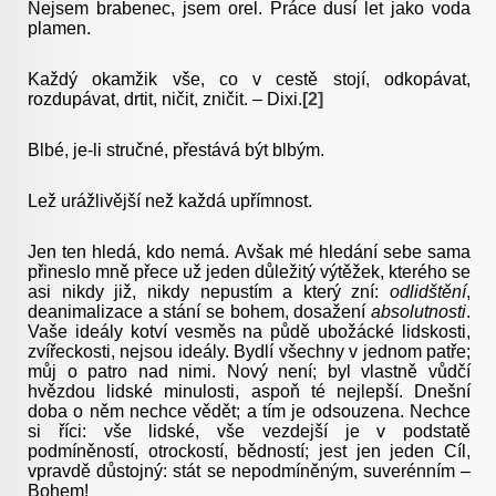
Nejsem brabenec, jsem orel. Práce dusí let jako voda
plamen.
Každý okamžik vše, co v cestě stojí, odkopávat,
rozdupávat, drtit, ničit, zničit. – Dixi.
[2]
Blbé, je-li stručné, přestává být blbým.
Lež urážlivější než každá upřímnost.
Jen ten hledá, kdo nemá. Avšak mé hledání sebe sama
přineslo mně přece už jeden důležitý výtěžek, kterého se
asi nikdy již, nikdy nepustím a který zní:
odlidštění
,
deanimalizace a stání se bohem, dosažení
absolutnosti
.
Vaše ideály kotví vesměs na půdě ubožácké lidskosti,
zvířeckosti, nejsou ideály. Bydlí všechny v jednom patře;
můj o patro nad nimi. Nový není; byl vlastně vůdčí
hvězdou lidské minulosti, aspoň té nejlepší. Dnešní
doba o něm nechce vědět; a tím je odsouzena. Nechce
si říci: vše lidské, vše vezdejší je v podstatě
podmíněností, otrockostí, bědností; jest jen jeden Cíl,
vpravdě důstojný: stát se nepodmíněným, suverénním –
Bohem!