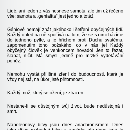
Lidé, ani jeden z vás nesnese samotu, ale tím už řečeno
vše: samota a „genialita“ jest jedno a totéž.
Géniové nemají znát jakéhokoli šetření obyčejných lidí.
Každý ohled na ně spočívá na tom, že se s nimi házíme
do jednoho pytle, a je hříchem proti Duchu svatému,
zapomenutím toho božského, co v nás je! Každý
obyčejný člověk je venkoncem hovado! Jen to řezat,
šlapat, ničit. Má smysl jedině pro mrzké vydělávání
peněz.
Nemohu vystát přílišné zření do budoucnosti, která je
vždy nejistá, na úkor jisté přítomnosti.
Každý muž, který se ožení, je ztracen.
Nestane-li se důstojným tvůj život, bude nedůstojná i
smrt.
Napoleonovy bitvy jsou dnes anachronismem. Dnes
jako dříve rozhodují bitvy a armády; ale dnes jsou to