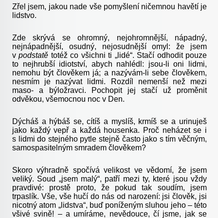
Zřel jsem, jakou nade vše pomyšlení ničemnou havětí je
lidstvo.
Zde skrývá se ohromný, nejohromnější, nápadný,
nejnápadnější, osudný, nejosudnější omyl: že jsem
v
podstatě
totéž co všichni ti „lidé“. Stačí odhodit pouze
to nejhrubší idiotství, abych nahlédl: jsou-li oni lidmi,
nemohu být člověkem já; a nazývám-li sebe člověkem,
nesmím je nazývat lidmi. Rozdíl nemenší než mezi
maso- a býložravci. Pochopit jej stačí už proměnit
odvěkou, všemocnou noc v Den.
Dýcháš a hýbáš se, cítíš a myslíš, krmíš se a urinuješ
jako každý vepř a každá housenka. Proč neházet se i
s lidmi do stejného pytle stejně často jako s tím věčným,
samospasitelným smradem člověkem?
Skoro výhradně spočívá velikost ve vědomí, že jsem
veliký. Soud „jsem malý“, patří mezi ty, které jsou vždy
pravdivé: prostě proto, že pokud tak soudím, jsem
trpaslík. Vše, vše hučí do nás od narození: jsi člověk, jsi
nicotný atom „lidstva“, buď poníženým sluhou jeho – této
všivé svině! – a umíráme, nevědouce, čí jsme, jak se