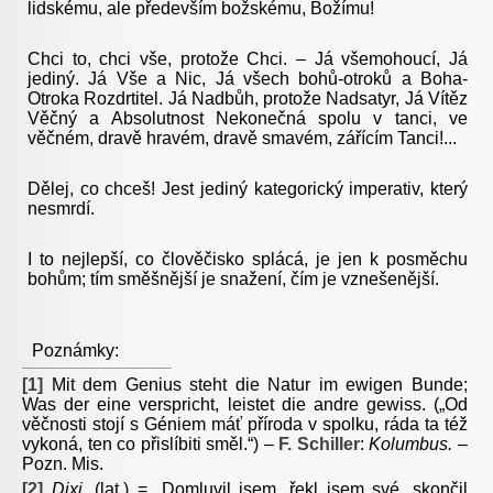
lidskému, ale především božskému, Božímu!
Chci to, chci vše, protože Chci. – Já všemohoucí, Já
jediný. Já Vše a Nic, Já všech bohů-otroků a Boha-
Otroka Rozdrtitel. Já Nadbůh, protože Nadsatyr, Já Vítěz
Věčný a Absolutnost Nekonečná spolu v tanci, ve
věčném, dravě hravém, dravě smavém, zářícím Tanci!...
Dělej, co chceš! Jest jediný kategorický imperativ, který
nesmrdí.
I to nejlepší, co člověčisko splácá, je jen k posměchu
bohům; tím směšnější je snažení, čím je vznešenější.
Poznámky:
[1]
Mit dem Genius steht die Natur im ewigen Bunde;
Was der eine verspricht, leistet die andre gewiss. („Od
věčnosti stojí s Géniem máť příroda v spolku, ráda ta též
vykoná, ten co přislíbiti směl.“) –
F. Schiller
:
Kolumbus. –
Pozn. Mis.
[2]
Dixi.
(lat.) = „Domluvil jsem, řekl jsem své, skončil