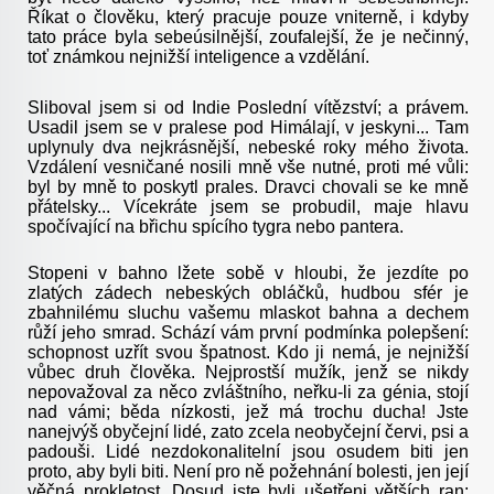
Říkat o člověku, který pracuje pouze vniterně, i kdyby
tato práce byla sebeúsilnější, zoufalejší, že je nečinný,
toť známkou nejnižší inteligence a vzdělání.
Sliboval jsem si od Indie Poslední vítězství; a právem.
Usadil jsem se v pralese pod Himálají, v jeskyni... Tam
uplynuly dva nejkrásnější, nebeské roky mého života.
Vzdálení vesničané nosili mně vše nutné, proti mé vůli:
byl by mně to poskytl prales. Dravci chovali se ke mně
přátelsky... Vícekráte jsem se probudil, maje hlavu
spočívající na břichu spícího tygra nebo pantera.
Stopeni v bahno lžete sobě v hloubi, že jezdíte po
zlatých zádech nebeských obláčků, hudbou sfér je
zbahnilému sluchu vašemu mlaskot bahna a dechem
růží jeho smrad. Schází vám první podmínka polepšení:
schopnost uzřít svou špatnost. Kdo ji nemá, je nejnižší
vůbec druh člověka. Nejprostší mužík, jenž se nikdy
nepovažoval za něco zvláštního, neřku-li za génia, stojí
nad vámi; běda nízkosti, jež má trochu ducha! Jste
nanejvýš obyčejní lidé, zato zcela neobyčejní červi, psi a
padouši. Lidé nezdokonalitelní jsou osudem biti jen
proto, aby byli biti. Není pro ně požehnání bolesti, jen její
věčná prokletost. Dosud jste byli ušetřeni větších ran;