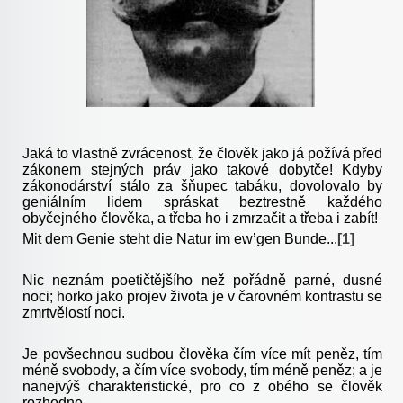
Jaká to vlastně zvrácenost, že člověk jako já požívá před
zákonem stejných práv jako takové dobytče! Kdyby
zákonodárství stálo za šňupec tabáku, dovolovalo by
geniálním lidem spráskat beztrestně každého
obyčejného člověka, a třeba ho i zmrzačit a třeba i zabít!
Mit dem Genie steht die Natur im ew’gen Bunde...
[1]
Nic neznám poetičtějšího než pořádně parné, dusné
noci; horko jako projev života je v čarovném kontrastu se
zmrtvělostí noci.
Je povšechnou sudbou člověka čím více mít peněz, tím
méně svobody, a čím více svobody, tím méně peněz; a je
nanejvýš charakteristické, pro co z obého se člověk
rozhodne.