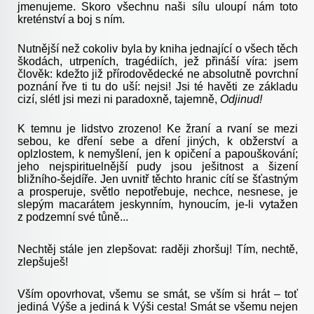
jmenujeme. Skoro všechnu naši sílu uloupí nám toto
kreténství a boj s ním.
Nutnější než cokoliv byla by kniha jednající o všech těch
škodách, utrpeních, tragédiích, jež přináší víra: jsem
člověk: kdežto již přírodovědecké ne absolutně povrchní
poznání řve ti tu do uší: nejsi! Jsi té havěti ze základu
cizí, slétl jsi mezi ni paradoxně, tajemně,
Odjinud!
K temnu je lidstvo zrozeno! Ke žraní a rvaní se mezi
sebou, ke dření sebe a dření jiných, k obžerství a
oplzlostem, k nemyšlení, jen k opičení a papouškování;
jeho nejspirituelnější pudy jsou ješitnost a šizení
bližního-šejdíře. Jen uvnitř těchto hranic cítí se šťastným
a prosperuje, světlo nepotřebuje, nechce, nesnese, je
slepým macarátem jeskynním, hynoucím, je-li vytažen
z podzemní své tůně...
Nechtěj stále jen zlepšovat: raději zhoršuj! Tím, nechtě,
zlepšuješ!
Vším opovrhovat, všemu se smát, se vším si hrát – toť
jediná Výše a jediná k Výši cesta! Smát se všemu nejen