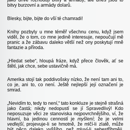
bitvy burzovní a armády dolarů.
Blesky, bijte, bijte do vší té chamradi!
Knihy pozbyly u mne téměř všechnu cenu, když jsem
viděl, že o tom, co mne jedině interesuje, nepoučují mě
pranic a že zábavu daleko větší než ony poskytují mně
fantazie a příroda.
„Hledat sebe“, hloupá fráze, když přece člověk, ať se
štětí, jak chce, sebe ustavičně má.
Amerika stojí tak poddivošsky nízko, že není tam ani to,
co je, ani to, co není. Ještě nejlepší její označení je
smrad.
„Nevidím to, tedy to není,“ tato konkluze je stejně strašná
jako častá; nikdy nedopustí se jí Spravedlivý! Kdo
neposuzuje věci ze stanoviska nejpovrchnějšího, ví, že
hlavní, ba jedinou cenností je
myšlení
; že je velmi
vedlejší
, projevuje-li se hmotně, že mlčí-li zlatě, může
být něco daleko vyššího, než mluví-li sebestříbrněji.