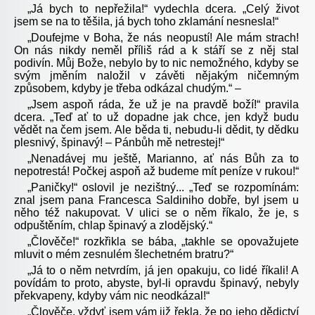
„Já bych to nepřežila!“ vydechla dcera. „Celý život
jsem se na to těšila, já bych toho zklamání nesnesla!“
„Doufejme v Boha, že nás neopustí! Ale mám strach!
On nás nikdy neměl příliš rád a k stáří se z něj stal
podivín. Můj Bože, nebylo by to nic nemožného, kdyby se
svým jměním naložil v závěti nějakým ničemným
způsobem, kdyby je třeba odkázal chudým.“ –
„Jsem aspoň ráda, že už je na pravdě boží!“ pravila
dcera. „Teď ať to už dopadne jak chce, jen když budu
vědět na čem jsem. Ale běda ti, nebudu-li dědit, ty dědku
plesnivý, špinavý! – Pánbůh mě netrestej!“
„Nenadávej mu ještě, Marianno, ať nás Bůh za to
nepotrestá! Počkej aspoň až budeme mít peníze v rukou!“
„Paničky!“ oslovil je nezištný... „Teď se rozpomínám:
znal jsem pana Francesca Saldiniho dobře, byl jsem u
něho též nakupovat. V ulici se o něm říkalo, že je, s
odpuštěním, chlap špinavý a zlodějský.“
„Člověče!“ rozkřikla se bába, „takhle se opovažujete
mluvit o mém zesnulém šlechetném bratru?“
„Já to o něm netvrdím, já jen opakuju, co lidé říkali! A
povídám to proto, abyste, byl-li opravdu špinavý, nebyly
překvapeny, kdyby vám nic neodkázal!“
„Člověče, vždyť jsem vám již řekla, že po jeho dědictví