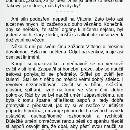
odchodu: „Škoda, že již jdeš! Dnes jsi přece za něco stál!
Takový, jako dnes, máš být vždycky!“
= = = = =
Ani stín podezření nepadl na Vittoria. Zato bylo asi
tucet nevinných lidí zatčeno a dlouho vězněno. Konečně,
aby se neřeklo, že státní orgány k ničemu nejsou, byl
jeden z nich, starý zloděj, rošťák a alkoholik odsouzen k
doživotnímu vězení.
Několik dní po svém činu zažádal Vittorio o měsíční
dovolenou. Byla mu udělena. Odjel na venkov, maje asi
osm set lir jmění.
Koupil si opakovačku a neúnavně se na venkově
cvičil v střílení. Zaopatřil si honební právo, aby se naučil
trefovat pohybující se předměty. Střílel po zvěři jen
kulemi. Stal se z něho po měsíci velmi dobrý střelec. I
revolver nezanedbáván. Cvičil se v běhu, skákání,
plování, šplhání, jízdě na koni: ve všem činil dobré
pokroky. Rád by se byl naučil umění zápasnickému, ale
byla k tomu špatná příležitost; aspoň si tedy dobře
promyslil a představil, jak by si ve rvačce v určitých
případech počínal, drezíruje přitom ducha svého hlavně k
ustavičné duchapřítomné rozhodnosti a rychlosti.
Důležité umění omračovat ranou pěsti do spánku hleděl
si aspoň osvojit tím, že dbal, aby pěstí svou naučil se