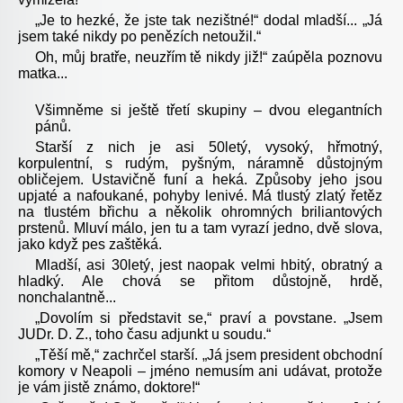
„Je to hezké, že jste tak nezištné!“ dodal mladší... „Já
jsem také nikdy po penězích netoužil.“
Oh, můj bratře, neuzřím tě nikdy již!“ zaúpěla poznovu
matka...
Všimněme si ještě třetí skupiny – dvou elegantních
pánů.
Starší z nich je asi 50letý, vysoký, hřmotný,
korpulentní, s rudým, pyšným, náramně důstojným
obličejem. Ustavičně funí a heká. Způsoby jeho jsou
upjaté a nafoukané, pohyby lenivé. Má tlustý zlatý řetěz
na tlustém břichu a několik ohromných briliantových
prstenů. Mluví málo, jen tu a tam vyrazí jedno, dvě slova,
jako když pes zaštěká.
Mladší, asi 30letý, jest naopak velmi hbitý, obratný a
hladký. Ale chová se přitom důstojně, hrdě,
nonchalantně...
„Dovolím si představit se,“ praví a povstane. „Jsem
JUDr. D. Z., toho času adjunkt u soudu.“
„Těší mě,“ zachrčel starší. „Já jsem president obchodní
komory v Neapoli – jméno nemusím ani udávat, protože
je vám jistě známo, doktore!“