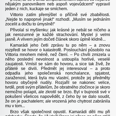
nějakým panovníkem neb aspoň vojevůdcem!“ vypravil
jeden z nich, kuckaje se smíchem.
Vittorio zatím přemýšlel o příčině své zbabělosti.
„Nejde to napoprvé jinak!“ rozhodl. „Musím se jednáním
zocelit a dočtu to úmyslně!“
Přivolal si myšlenku: jak krásné je nebát se ničeho a
jak nerozumné je každé strachování. Myslel ji velmi
jasně. A vlivem jejím dočetl článek skoro úplně klidně...
Kamarádi jeho četli zprávu tu po něm – a znovu
rozpředl se hovor o katastrofě. Poslouchání působilo na
Vittoria mnohem méně, než čtení. – Po chvíli zmizela u
něho poslední nevolnost a ustoupila horlivé, veselé
zaujatosti. Vmísil se sám do hovoru, a sice tak živě, že
přátelé se divili. Předmět jej interesoval – a proto
odpadla jeho společenská nonchalance, spjatost,
zaraženost, která byla mu vlastní, protože jej předměty
hovoru obyčejně nudily. Rozjařil se nakonec velice,
tvrdě, proti svým přátelům, že obratného zločince je skoro
nemožno polapit, ale zkrotil se brzo. Byl v bujnosti své v
pokušení všelicos napovědět, z čeho by se dalo soudit,
že on je pachatelem; ale vrozená jeho chytrost zabránila
mu v tom...
Brzo však společnost opustil. Kamarádi děli mu při