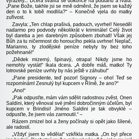
vyrážely... Dcera svalila se dokonce na podlahu a řvala:
„Pane Bože, takhle jsi se mně odměnil, že jsem se každý
den o to k tobě modlila?“ – Konečně vjela do matky
zuřivost.
Zavyla: „Ten chlap prašivá, padouch, vyvrhel! Neseděl
nadarmo pro podvody několikrát v kriminále! Celý život
byl dareba a jen darebným způsobem zbohatl! Však jej
Bůh za tu ničemnost do horoucího pekla uvrhne! Neplač,
Marianno, ty zlodějské peníze nebyly by bez toho
požehnané!“
„Dědek mizerný, špinavý, otrapa! Nikdy jsme ho
nemohly vystát!“ lkala dcera. „A dobře máš, matko! Ty
lotrovské peníze uvrhly by nás ještě v záhubu!“
„Pane presidente, teď pozor! Signory – oho! Teď se
rozpomínám! Zesnulý byl kupcem v Římě, že ano?“
„Ano!“
„Pak odpusťte, mám vám sdělit radostnou zvěst. Onen
Saldini, který věnoval své jmění dobročinným účelům, byl
kupcem v Brindisi! Jméno Saldini je tak obvyklé –
odpusťte, že jsem vás zarmoutil.“ –
Rázem zmizel bol a ženy počínaly si opět jako šílené,
ale radostí.
„Vždyť jsem to věděla!“ vzkřikla matka. „On byl přece