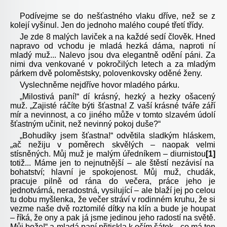
Podívejme se do nešťastného vlaku dříve, než se z
kolejí vyšinul. Jen do jednoho malého coupé třetí třídy.
Je zde 8 malých laviček a na každé sedí člověk. Hned
napravo od vchodu je mladá hezká dáma, naproti ní
mladý muž... Nalevo jsou dva elegantně odění páni. Za
nimi dva venkované v pokročilých letech a za mladým
párkem dvě poloměstsky, polovenkovsky oděné ženy.
Vyslechněme nejdříve hovor mladého párku.
„Milostivá paní!“ dí krásný, hezký a hezky ošacený
muž. „Zajisté ráčíte býti šťastna! Z vaší krásné tváře září
mír a nevinnost, a co jiného může v tomto slzavém údolí
šťastným učinit, než nevinný pokoj duše?“
„Bohudíky jsem šťastna!“ odvětila sladkým hláskem,
„ač nežiju v poměrech skvělých – naopak velmi
stísněných. Můj muž je malým úředníkem – diurnistou
[1]
totiž... Máme jen to nejnutnější – ale štěstí nezávisí na
bohatství; hlavní je spokojenost. Můj muž, chudák,
pracuje pilně od rána do večera, práce jeho je
jednotvárná, neradostná, vysilující – ale blaží jej po celou
tu dobu myšlenka, že večer stráví v rodinném kruhu, že si
vezme naše dvě roztomilé dítky na klín a bude je houpat
– říká, že ony a pak já jsme jedinou jeho radostí na světě.
Můj bože!“ a mladá paní přitiskla k očím šátek, „co má ten