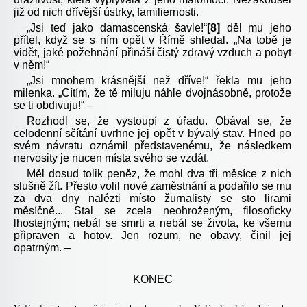
již od nich dřívější ústrky, familiernosti.
„Jsi teď jako damascenská šavle!“
[8]
děl mu jeho
přítel, když se s ním opět v Římě shledal. „Na tobě je
vidět, jaké požehnání přináší čistý zdravý vzduch a pobyt
v něm!“
„Jsi mnohem krásnější než dříve!“ řekla mu jeho
milenka. „Cítím, že tě miluju náhle dvojnásobně, protože
se ti obdivuju!“ –
Rozhodl se, že vystoupí z úřadu. Obával se, že
celodenní sčítání uvrhne jej opět v bývalý stav. Hned po
svém návratu oznámil představenému, že následkem
nervosity je nucen místa svého se vzdát.
Měl dosud tolik peněz, že mohl dva tři měsíce z nich
slušně žít. Přesto volil nové zaměstnání a podařilo se mu
za dva dny nalézti místo žurnalisty se sto lirami
měsíčně... Stal se zcela neohroženým, filosoficky
lhostejným; nebál se smrti a nebál se života, ke všemu
připraven a hotov. Jen rozum, ne obavy, činil jej
opatrným. –
KONEC