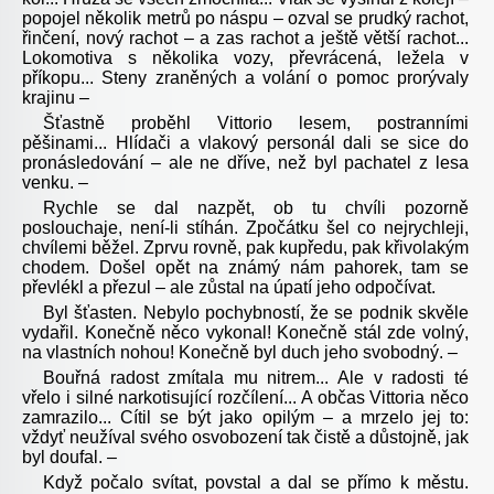
popojel několik metrů po náspu – ozval se prudký rachot,
řinčení, nový rachot – a zas rachot a ještě větší rachot...
Lokomotiva s několika vozy, převrácená, ležela v
příkopu... Steny zraněných a volání o pomoc prorývaly
krajinu –
Šťastně proběhl Vittorio lesem, postranními
pěšinami... Hlídači a vlakový personál dali se sice do
pronásledování – ale ne dříve, než byl pachatel z lesa
venku. –
Rychle se dal nazpět, ob tu chvíli pozorně
poslouchaje, není-li stíhán. Zpočátku šel co nejrychleji,
chvílemi běžel. Zprvu rovně, pak kupředu, pak křivolakým
chodem. Došel opět na známý nám pahorek, tam se
převlékl a přezul – ale zůstal na úpatí jeho odpočívat.
Byl šťasten. Nebylo pochybností, že se podnik skvěle
vydařil. Konečně něco vykonal! Konečně stál zde volný,
na vlastních nohou! Konečně byl duch jeho svobodný. –
Bouřná radost zmítala mu nitrem... Ale v radosti té
vřelo i silné narkotisující rozčílení... A občas Vittoria něco
zamrazilo... Cítil se být jako opilým – a mrzelo jej to:
vždyť neužíval svého osvobození tak čistě a důstojně, jak
byl doufal. –
Když počalo svítat, povstal a dal se přímo k městu.