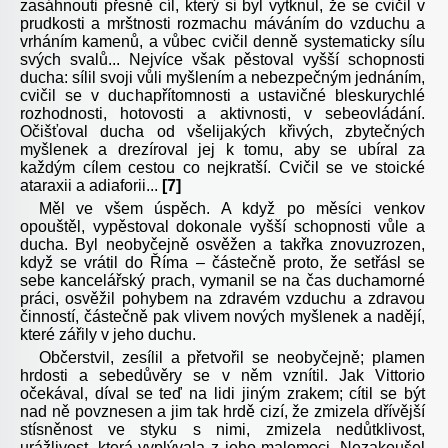
zasáhnouti přesně cíl, který si byl vytknul, že se cvičil v
prudkosti a mrštnosti rozmachu máváním do vzduchu a
vrháním kamenů, a vůbec cvičil denně systematicky sílu
svých svalů... Nejvíce však pěstoval vyšší schopnosti
ducha: sílil svoji vůli myšlením a nebezpečným jednáním,
cvičil se v duchapřítomnosti a ustavičné bleskurychlé
rozhodnosti, hotovosti a aktivnosti, v sebeovládání.
Očišťoval ducha od všelijakých křivých, zbytečných
myšlenek a drezíroval jej k tomu, aby se ubíral za
každým cílem cestou co nejkratší. Cvičil se ve stoické
ataraxii a adiaforii...
[7]
Měl ve všem úspěch. A když po měsíci venkov
opouštěl, vypěstoval dokonale vyšší schopnosti vůle a
ducha. Byl neobyčejně osvěžen a takřka znovuzrozen,
když se vrátil do Říma – částečně proto, že setřásl se
sebe kancelářský prach, vymanil se na čas duchamorné
práci, osvěžil pohybem na zdravém vzduchu a zdravou
činností, částečně pak vlivem nových myšlenek a nadějí,
které zářily v jeho duchu.
Občerstvil, zesílil a přetvořil se neobyčejně; plamen
hrdosti a sebedůvěry se v něm vznítil. Jak Vittorio
očekával, díval se teď na lidi jiným zrakem; cítil se být
nad ně povznesen a jim tak hrdě cizí, že zmizela dřívější
stísněnost ve styku s nimi, zmizela nedůtklivost,
urážlivost, která vyplývala z jeho malomoci. Nezakoušel