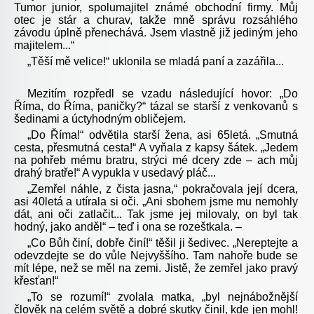
Tumor junior, spolumajitel známé obchodní firmy. Můj
otec je stár a churav, takže mně správu rozsáhlého
závodu úplně přenechává. Jsem vlastně již jediným jeho
majitelem...“
„Těší mě velice!“ uklonila se mladá paní a zazářila...
Mezitím rozpředl se vzadu následující hovor: „Do
Říma, do Říma, paničky?“ tázal se starší z venkovanů s
šedinami a úctyhodným obličejem.
„Do Říma!“ odvětila starší žena, asi 65letá. „Smutná
cesta, přesmutná cesta!“ A vyňala z kapsy šátek. „Jedem
na pohřeb mému bratru, strýci mé dcery zde – ach můj
drahý bratře!“ A vypukla v usedavý pláč...
„Zemřel náhle, z čista jasna,“ pokračovala její dcera,
asi 40letá a utírala si oči. „Ani sbohem jsme mu nemohly
dát, ani oči zatlačit... Tak jsme jej milovaly, on byl tak
hodný, jako anděl“ – teď i ona se rozeštkala. –
„Co Bůh činí, dobře činí!“ těšil ji šedivec. „Nereptejte a
odevzdejte se do vůle Nejvyššího. Tam nahoře bude se
mít lépe, než se měl na zemi. Jistě, že zemřel jako pravý
křesťan!“
„To se rozumí!“ zvolala matka, „byl nejnábožnější
člověk na celém světě a dobré skutky činil, kde jen mohl!