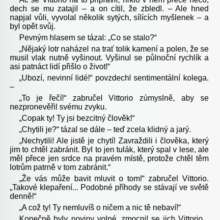
dech se mu zatajil – a on cítil, že zbledl. – Ale hned
napjal vůli, vyvolal několik sytých, sílících myšlenek – a
byl opět svůj.
Pevným hlasem se tázal: „Co se stalo?“
„Nějaký lotr naházel na trať tolik kamení a polen, že se
musil vlak nutně vyšinout. Vyšinul se půlnoční rychlík a
asi patnáct lidí přišlo o život!“
„Ubozí, nevinní lidé!“ povzdechl sentimentální kolega.
–
„To je řečí!“ zabručel Vittorio zúmyslně, aby se
nezpronevěřil svému zvyku.
„Copak ty! Ty jsi bezcitný člověk!“
„Chytili je?“ tázal se dále – teď zcela klidný a jarý.
„Nechytili! Ale jistě je chytí! Zavraždili i člověka, který
jim to chtěl zabránit. Byl to jen tulák, který spal v lese, ale
měl přece jen srdce na pravém místě, protože chtěl těm
lotrům patrně v tom zabránit.“
„Že vás může bavit mluvit o tom!“ zabručel Vittorio.
„Takové klepaření... Podobné příhody se stávají ve světě
denně!“
„A což ty! Ty nemluvíš o ničem a nic tě nebaví!“
Konečně byly noviny volné, zmocnil se jich Vittorio...