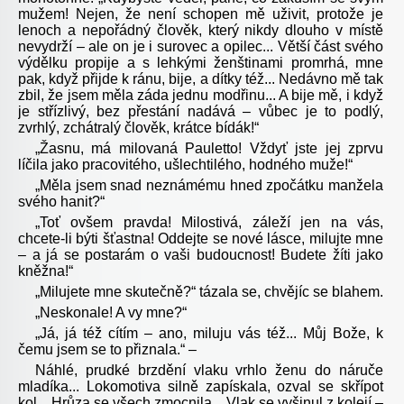
mužem! Nejen, že není schopen mě uživit, protože je
lenoch a nepořádný člověk, který nikdy dlouho v místě
nevydrží – ale on je i surovec a opilec... Větší část svého
výdělku propije a s lehkými ženštinami promrhá, mne
pak, když přijde k ránu, bije, a dítky též... Nedávno mě tak
zbil, že jsem měla záda jednu modřinu... A bije mě, i když
je střízlivý, bez přestání nadává – vůbec je to podlý,
zvrhlý, zchátralý člověk, krátce bídák!“
„Žasnu, má milovaná Pauletto! Vždyť jste jej zprvu
líčila jako pracovitého, ušlechtilého, hodného muže!“
„Měla jsem snad neznámému hned zpočátku manžela
svého hanit?“
„Toť ovšem pravda! Milostivá, záleží jen na vás,
chcete-li býti šťastna! Oddejte se nové lásce, milujte mne
– a já se postarám o vaši budoucnost! Budete žíti jako
kněžna!“
„Milujete mne skutečně?“ tázala se, chvějíc se blahem.
„Neskonale! A vy mne?“
„Já, já též cítím – ano, miluju vás též... Můj Bože, k
čemu jsem se to přiznala.“ –
Náhlé, prudké brzdění vlaku vrhlo ženu do náruče
mladíka... Lokomotiva silně zapískala, ozval se skřípot
kol... Hrůza se všech zmocnila... Vlak se vyšinul z kolejí –