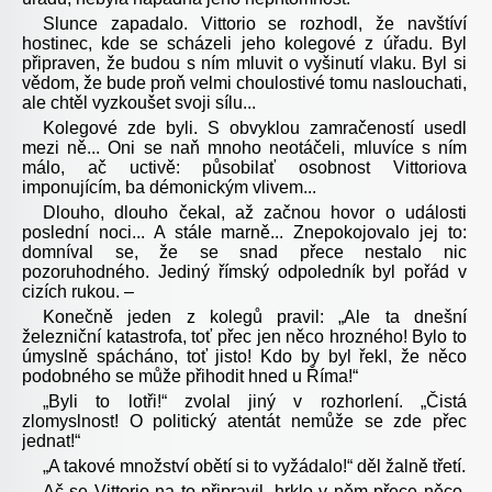
Slunce zapadalo. Vittorio se rozhodl, že navštíví
hostinec, kde se scházeli jeho kolegové z úřadu. Byl
připraven, že budou s ním mluvit o vyšinutí vlaku. Byl si
vědom, že bude proň velmi choulostivé tomu naslouchati,
ale chtěl vyzkoušet svoji sílu...
Kolegové zde byli. S obvyklou zamračeností usedl
mezi ně... Oni se naň mnoho neotáčeli, mluvíce s ním
málo, ač uctivě: působilať osobnost Vittoriova
imponujícím, ba démonickým vlivem...
Dlouho, dlouho čekal, až začnou hovor o události
poslední noci... A stále marně... Znepokojovalo jej to:
domníval se, že se snad přece nestalo nic
pozoruhodného. Jediný římský odpoledník byl pořád v
cizích rukou. –
Konečně jeden z kolegů pravil: „Ale ta dnešní
železniční katastrofa, toť přec jen něco hrozného! Bylo to
úmyslně spácháno, toť jisto! Kdo by byl řekl, že něco
podobného se může přihodit hned u Říma!“
„Byli to lotři!“ zvolal jiný v rozhorlení. „Čistá
zlomyslnost! O politický atentát nemůže se zde přec
jednat!“
„A takové množství obětí si to vyžádalo!“ děl žalně třetí.
Ač se Vittorio na to připravil, hrklo v něm přece něco,