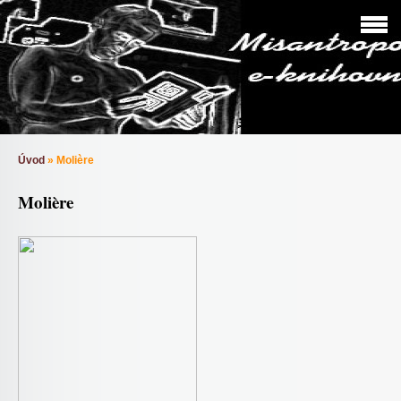
Úvod
»
Molière
Molière